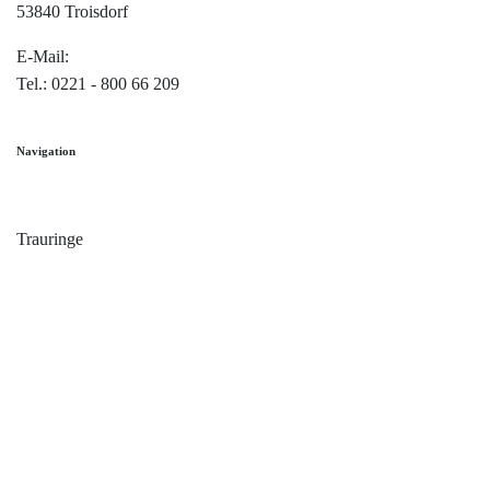
53840 Troisdorf
E-Mail:
info@trauringe4u.de
Tel.: 0221 - 800 66 209
Navigation
Home
Trauringe
Verlobungsringe
Partnerringe
Angebot des Monats
Filialen
Service