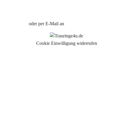
Jetzt Termin vereinbaren
oder per E-Mail an
info@trauringe4u.de
Cookie Einwilligung widerrufen
Auswahl der Trauringe
Eheringe
Eheringe Köln
Freundschaftsringe
Hochwertige Qualität
Hochzeitsringe
Partnerringe Köln
Trauringe Aachen
Trauringe Alfter