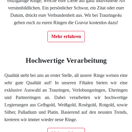
einzigartige Ringe, welche eure Liebe auf ganz individuelle Art
Datenschutzerklärung
versinnbildlichen. Ein persönlicher Schwur, ein Zitat oder euer
Datum, drückt eure Verbundenheit aus. Wir bei Trauringe4u
Impressum
geben euch zu euren Ringen die Gravur kostenlos dazu!
Mehr erfahren
Individuelle Trauringe
Ratgeber
Hochwertige Verarbeitung
Uhren Schmuck Reparatur Service
Qualität steht bei uns an erster Stelle, all unsere Ringe weisen eine
sehr gute Qualität auf! In unseren Filialen bieten wir eine
exklusive Auswahl an Trauringen, Verlobungsringen, Eheringen
Verlobungsringe Köln
und Partnerringen an. Dabei verarbeiten wir hochwertige
Legierungen aus Gelbgold, Weißgold, Rosègold, Rotgold, sowie
Silber, Palladium und Platin. Basierend auf den neusten Trends,
kreieren wir immer wieder neue Ringe.