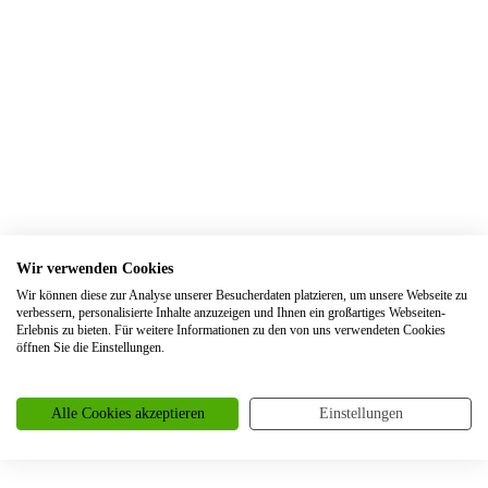
Trauringe Ennepetal
Trauringe Erftstadt
Trauringe Erfurt
Trauringe Erkelenz
Trauringe Erkrath
Trauringe Eschweiler
Trauringe Essen
Wir verwenden Cookies
Trauringe Euskirchen
Wir können diese zur Analyse unserer Besucherdaten platzieren, um unsere Webseite zu
Trauringe Frankfurt
verbessern, personalisierte Inhalte anzuzeigen und Ihnen ein großartiges Webseiten-
Erlebnis zu bieten. Für weitere Informationen zu den von uns verwendeten Cookies
Trauringe Frechen
öffnen Sie die Einstellungen.
Trauringe Freiburg
Alle Cookies akzeptieren
Einstellungen
Trauringe Garbsen
Trauringe Gelsenkirchen
Trauringe Gevelsberg