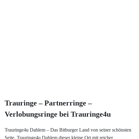
Trauringe und Verlobungsringe
Service
Jetzt Termin Vereinbaren!
Ringgröße ermitteln
Trauringe4u
Altinbas Gold An- & Verkauf
Ringgrößen Tabelle
Kölner Straße 86
53840 Troisdorf
Trauring-Etui kostenlos
Tel. 02241 - 9 74 47 61
Kostenlose Gravur
Trauringe – Partnerringe –
Kontakt
Verlobungsringe bei Trauringe4u
Cookies
Trauringe4u Dahlem – Das Bitburger Land von seiner schönsten
Seite. Trauringe4u Dahlem dieser kleine Ort mit reicher