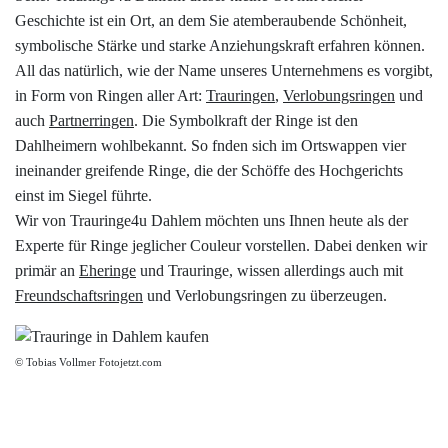
Datenschutzerklärung
Geschichte ist ein Ort, an dem Sie atemberaubende Schönheit,
symbolische Stärke und starke Anziehungskraft erfahren können.
All das natürlich, wie der Name unseres Unternehmens es vorgibt,
Impressum
in Form von Ringen aller Art:
Trauringen
,
Verlobungsringen
und
auch
Partnerringen
. Die Symbolkraft der Ringe ist den
Individuelle Trauringe
Dahlheimern wohlbekannt. So fnden sich im Ortswappen vier
ineinander greifende Ringe, die der Schöffe des Hochgerichts
Ratgeber
einst im Siegel führte.
Wir von Trauringe4u Dahlem möchten uns Ihnen heute als der
Experte für Ringe jeglicher Couleur vorstellen. Dabei denken wir
Uhren Schmuck Reparatur Service
primär an
Eheringe
und Trauringe, wissen allerdings auch mit
Freundschaftsringen
und Verlobungsringen zu überzeugen.
Verlobungsringe Köln
© Tobias Vollmer Fotojetzt.com
8,00 €
925 Silber
3x Zirkonia