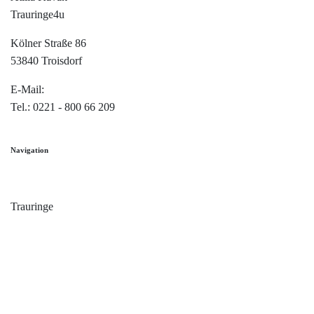
Trauringe4u
Kölner Straße 86
53840 Troisdorf
E-Mail:
info@trauringe4u.de
Tel.: 0221 - 800 66 209
Navigation
Home
Trauringe
Verlobungsringe
Partnerringe
Angebot des Monats