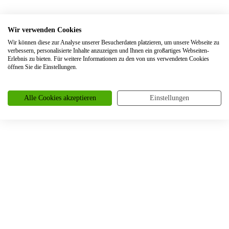
Trauringe Berlin
Trauringe Beuel
Wir verwenden Cookies
Trauringe Bielefeld
Wir können diese zur Analyse unserer Besucherdaten platzieren, um unsere Webseite zu
verbessern, personalisierte Inhalte anzuzeigen und Ihnen ein großartiges Webseiten-
Trauringe Blankenheim
Erlebnis zu bieten. Für weitere Informationen zu den von uns verwendeten Cookies
öffnen Sie die Einstellungen.
Trauringe Bochum
Trauringe Bonn
Alle Cookies akzeptieren
Einstellungen
Trauringe Borken
Trauringe Bornheim
Trauringe Bottrop
Trauringe Braunschweig
Trauringe Bremen
Trauringe Brüggen
Trauringe Brühl
Trauringe Burscheid