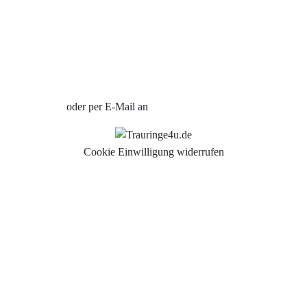
Uhren Schmuck Reparatur Service
Verlobungsringe Köln
Jetzt Termin vereinbaren
oder per E-Mail an
info@trauringe4u.de
Cookie Einwilligung widerrufen
Auswahl der Trauringe
Eheringe
Eheringe Köln
Freundschaftsringe
Hochwertige Qualität
Hochzeitsringe