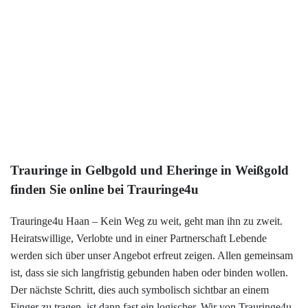
Mehr
299,00 €
333 Gold
Rotweiß
3x Brillant
Mehr
Trauringe in Gelbgold und Eheringe in Weißgold
finden Sie online bei Trauringe4u
Trauringe4u Haan – Kein Weg zu weit, geht man ihn zu zweit.
Heiratswillige, Verlobte und in einer Partnerschaft Lebende
werden sich über unser Angebot erfreut zeigen. Allen gemeinsam
ist, dass sie sich langfristig gebunden haben oder binden wollen.
Der nächste Schritt, dies auch symbolisch sichtbar an einem
Finger zu tragen, ist dann fast ein logischer. Wir von Trauringe4u