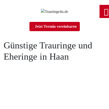
Home
Jetzt Termin vereinbaren
Trauringe
Günstige Trauringe und
Eheringe in Haan
Verlobungsringe
Partnerringe
Tobias Vollmer Fotojetzt.com
Angebot des Monats
Filialen