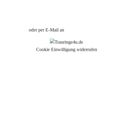
Verlobungsringe Köln
Jetzt Termin vereinbaren
oder per E-Mail an
info@trauringe4u.de
Cookie Einwilligung widerrufen
Auswahl der Trauringe
Eheringe
Eheringe Köln
Freundschaftsringe
Hochwertige Qualität
Hochzeitsringe
Partnerringe Köln
Trauringe Aachen