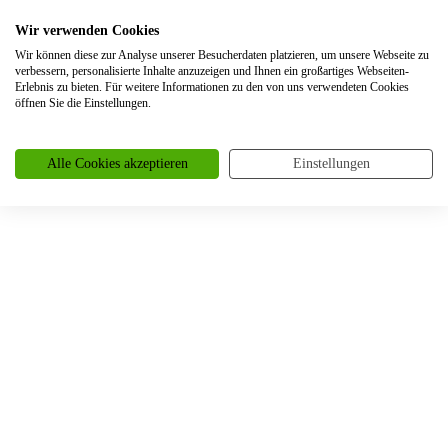
Trauringe Bielefeld
Wir verwenden Cookies
Trauringe Blankenheim
Wir können diese zur Analyse unserer Besucherdaten platzieren, um unsere Webseite zu
verbessern, personalisierte Inhalte anzuzeigen und Ihnen ein großartiges Webseiten-
Trauringe Bochum
Erlebnis zu bieten. Für weitere Informationen zu den von uns verwendeten Cookies
öffnen Sie die Einstellungen.
Trauringe Bonn
Trauringe Borken
Alle Cookies akzeptieren
Einstellungen
Trauringe Bornheim
Trauringe Bottrop
Trauringe Braunschweig
Trauringe Bremen
Trauringe Brüggen
Trauringe Brühl
Trauringe Burscheid
Trauringe Büderich
Trauringe Castrop-Rauxel