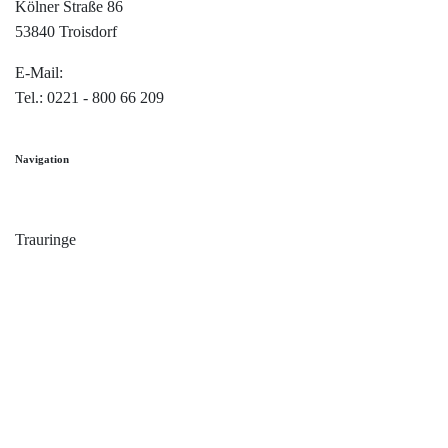
Kölner Straße 86
53840 Troisdorf
E-Mail:
info@trauringe4u.de
Tel.: 0221 - 800 66 209
Navigation
Home
Trauringe
Verlobungsringe
Partnerringe
Angebot des Monats
Filialen
Service