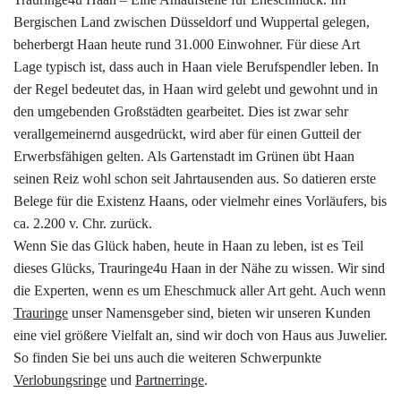
Datenschutzerklärung
Bergischen Land zwischen Düsseldorf und Wuppertal gelegen,
beherbergt Haan heute rund 31.000 Einwohner. Für diese Art
Lage typisch ist, dass auch in Haan viele Berufspendler leben. In
Impressum
der Regel bedeutet das, in Haan wird gelebt und gewohnt und in
den umgebenden Großstädten gearbeitet. Dies ist zwar sehr
Individuelle Trauringe
verallgemeinernd ausgedrückt, wird aber für einen Gutteil der
Erwerbsfähigen gelten. Als Gartenstadt im Grünen übt Haan
Ratgeber
seinen Reiz wohl schon seit Jahrtausenden aus. So datieren erste
Belege für die Existenz Haans, oder vielmehr eines Vorläufers, bis
ca. 2.200 v. Chr. zurück.
Uhren Schmuck Reparatur Service
Wenn Sie das Glück haben, heute in Haan zu leben, ist es Teil
dieses Glücks, Trauringe4u Haan in der Nähe zu wissen. Wir sind
Verlobungsringe Köln
die Experten, wenn es um Eheschmuck aller Art geht. Auch wenn
Trauringe
unser Namensgeber sind, bieten wir unseren Kunden
eine viel größere Vielfalt an, sind wir doch von Haus aus Juwelier.
So finden Sie bei uns auch die weiteren Schwerpunkte
Verlobungsringe
und
Partnerringe
.