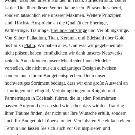
wollen, dass Sie, unsere Kunden in Haan, zufrieden sind. Daher
ist der Titel über diesen Worten keine leere Phrasendrescherei,
sondern tatsächlich eine unserer Maximen. Weitere Prinzipien
sind: Höchste Ansprüche an die Qualität der Eheringe,
Partnerringe, Trauringe,
Freundschaftsringe
und Verlobungsringe.
Von Silber,
Palladium
,
Titan
,
Keramik
und Edelstahl über Gold
bis hin zu
Platin
. Wir haben alles. Und was wir gegebenenfalls
nicht präsent haben, ermöglichen wir dank unseres Netzwerks
zeitnah. Auch können unsere Mitarbeiter Ihnen Modelle
vorstellen, die nicht nur ein einzigartiges Design aufweisen,
sondern auch Ihrem Budget entsprechen. Denn unser
hochwertiges Sortiment bedingt, dass wir eine große Auswahl an
Trauringen in Gelbgold, Verlobungsringen in Rotgold und
Partnerringen in Edelstahl führen, die in jeden Preisrahmen
passen. Aufgrund dessen sind wir sicher, dass wir den Trauring
Ihrer Träume finden, der nicht nur Ihre Wünsche erfüllt, sondern
auch Ihr Budget nicht überschreitet. Vereinbaren Sie einfach einen
Termin und lassen Sie sich auch vor Ort inspirieren und