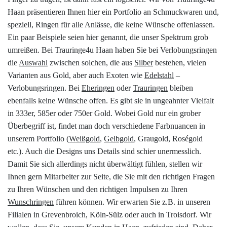
Haan präsentieren Ihnen hier ein Portfolio an Schmuckwaren und,
speziell, Ringen für alle Anlässe, die keine Wünsche offenlassen.
Ein paar Beispiele seien hier genannt, die unser Spektrum grob
umreißen. Bei Trauringe4u Haan haben Sie bei Verlobungsringen
die
Auswahl
zwischen solchen, die aus
Silber
bestehen, vielen
Varianten aus Gold, aber auch Exoten wie
Edelstahl
–
Verlobungsringen. Bei
Eheringen
oder
Trauringen
bleiben
ebenfalls keine Wünsche offen. Es gibt sie in ungeahnter Vielfalt
in 333er, 585er oder 750er Gold. Wobei Gold nur ein grober
Überbegriff ist, findet man doch verschiedene Farbnuancen in
unserem Portfolio (
Weißgold
,
Gelbgold
, Graugold, Roségold
etc.). Auch die Designs uns Details sind schier unermesslich.
Damit Sie sich allerdings nicht überwältigt fühlen, stellen wir
Ihnen gern Mitarbeiter zur Seite, die Sie mit den richtigen Fragen
zu Ihren Wünschen und den richtigen Impulsen zu Ihren
Wunschringen
führen können. Wir erwarten Sie z.B. in unseren
Filialen in Grevenbroich, Köln-Sülz oder auch in Troisdorf. Wir