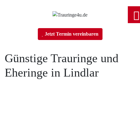
Home
Jetzt Termin vereinbaren
Trauringe
Günstige Trauringe und
Eheringe in Lindlar
Verlobungsringe
Partnerringe
Tobias Vollmer Fotojetzt.com
Angebot des Monats
Filialen