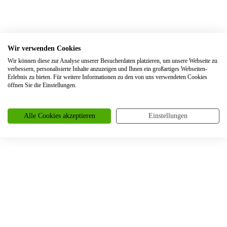
Trauringe Bergheim
Trauringe Bergisch Gladbach
Trauringe Berlin
Wir verwenden Cookies
Trauringe Beuel
Wir können diese zur Analyse unserer Besucherdaten platzieren, um unsere Webseite zu
verbessern, personalisierte Inhalte anzuzeigen und Ihnen ein großartiges Webseiten-
Trauringe Bielefeld
Erlebnis zu bieten. Für weitere Informationen zu den von uns verwendeten Cookies
öffnen Sie die Einstellungen.
Trauringe Blankenheim
Trauringe Bochum
Alle Cookies akzeptieren
Einstellungen
Trauringe Bonn
Trauringe Borken
Trauringe Bornheim
Trauringe Bottrop
Trauringe Braunschweig
Trauringe Bremen
Trauringe Brüggen