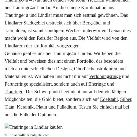
Datenschutzerklärung
bei Trauringe4u Lindlar. An diese neue Kombination aus
Trauringe4u und Lindlar muss man sich erstmal gewöhnen. Das
Lindlarer Stadtgebiet erstreckt sich über Bergsättel und
Impressum
Talmulden, ist somit ständigem Wechsel unterworfen. Genau dies
macht wohl den Reiz der Region aus. Die Vielfalt wird von den
Individuelle Trauringe
Lindlarern der Uniformität vorgezogen.
Genauso geht es uns bei Trauringe4u Lindlar. Wir lieben die
Ratgeber
Vielfalt und beweisen dies mit einem Portfolio, das besonders
reich an unterschiedlichen Designs, Oberflächenstrukturen und
Materialien ist. Wir haben uns nicht nur auf
Verlobungsringe
und
Uhren Schmuck Reparatur Service
Partnerringe
spezialisiert, sondern auch auf
Eheringe
und
Trauringe
. Der Schwerpunkt liegt nicht nur auf den vielfältigen
Verlobungsringe Köln
Möglichkeiten, die Gold bietet, sondern auch auf
Edelstahl
,
Silber
,
Titan
,
Keramik
,
Platin
und
Palladium
. Testen Sie einfach mal bei
uns die Fülle der Optionen.
© Tobias Vollmer Fotojetzt.com