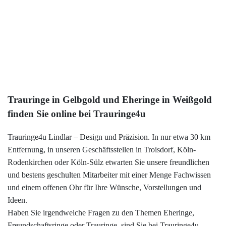
299,00 €
333 Gold
Rotweiß
3x Brillant
Mehr
Trauringe in Gelbgold und Eheringe in Weißgold
finden Sie online bei Trauringe4u
Trauringe4u Lindlar – Design und Präzision. In nur etwa 30 km
Entfernung, in unseren Geschäftsstellen in Troisdorf, Köln-
Rodenkirchen oder Köln-Sülz etwarten Sie unsere freundlichen
und bestens geschulten Mitarbeiter mit einer Menge Fachwissen
und einem offenen Ohr für Ihre Wünsche, Vorstellungen und
Ideen.
Haben Sie irgendwelche Fragen zu den Themen Eheringe,
Freundschaftsringe oder
Trauringe
, sind Sie bei Trauringe4u