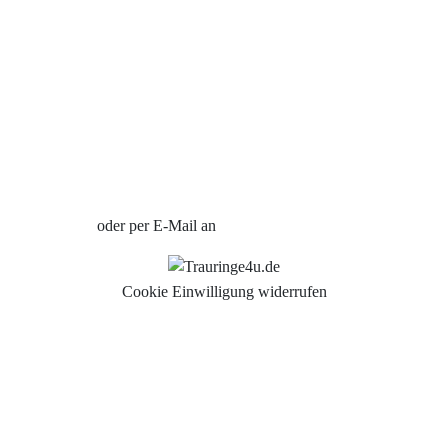
Individuelle Trauringe
Ratgeber
Uhren Schmuck Reparatur Service
Verlobungsringe Köln
Jetzt Termin vereinbaren
oder per E-Mail an
info@trauringe4u.de
Cookie Einwilligung widerrufen
Auswahl der Trauringe
Eheringe
Eheringe Köln
Freundschaftsringe