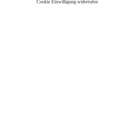
Cookie Einwilligung widerrufen
Auswahl der Trauringe
Eheringe
Eheringe Köln
Freundschaftsringe
Hochwertige Qualität
Hochzeitsringe
Partnerringe Köln
Trauringe Aachen
Trauringe Alfter
Trauringe Altenkirchen
Trauringe Asbach
Trauringe Augsburg
Trauringe Bad Godesberg