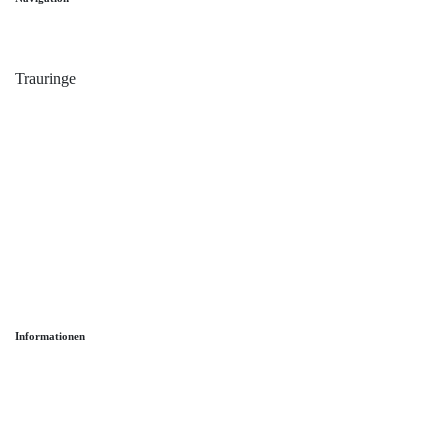
Home
Trauringe
Verlobungsringe
Partnerringe
Angebot des Monats
Filialen
Service
Informationen
Ringgröße ermitteln
Ringgrößen Tabelle