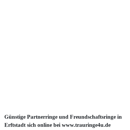
Mehr
200,00 €
333 Gold
Gelbgold
1x Brillant
Mehr
850,00 €
333 Gold
Gelbweiß
4x Brillant
Mehr
Günstige Partnerringe und Freundschaftsringe in
Erftstadt sich online bei www.trauringe4u.de