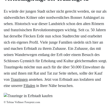
Datenschutzerklärung
Es würde der jungen Stadt sicher nicht gerecht werden, sie nur als
südwestliches Kölner oder nordwestliches Bonner Anhängsel zu
Impressum
sehen. Historisch war dieser Landstrich schon den alten Römern
und französischen Revolutionstruppen wichtig. Seit ca. 50 Jahren
Individuelle Trauringe
hat derselbe Flecken Erde nun schon Stadtrechte und erarbeitet
sich ein eigenes Profil. Viele junge Familien siedeln sich hier an
Ratgeber
und machen Erftstadt zu ihrem Zuhause. Ein Zuhause, das mit
seinen Wanderwegen entlang der Erft oder einem Besuch des
Schlosses Gymnich für Erholung und Kultur gleichermaßen sorgt.
Uhren Schmuck Reparatur Service
Trauringe4u möchte nun auch für die über 50.000 Einwohner da
sein und ihnen mit Rat und Tat zur Seite stehen, sollte der Kauf
Verlobungsringe Köln
von
Trauringen
anstehen. Jetzt von Erftstadt aus losfahren und
eine unserer
Filialen
in Ihrer Nähe besuchen.
© Tobias Vollmer Fotojetzt.com