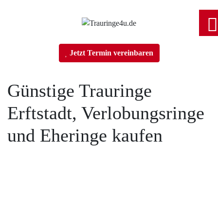
Home
Jetzt Termin vereinbaren
Trauringe
Günstige Trauringe
Erftstadt, Verlobungsringe
Verlobungsringe
und Eheringe kaufen
Partnerringe
Angebot des Monats
Tobias Vollmer Fotojetzt.com
Filialen