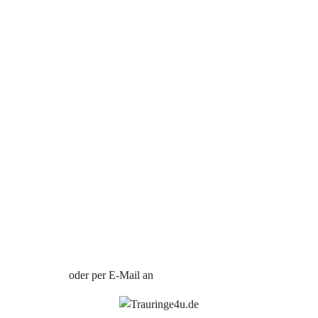
Trauring-Etui kostenlos
Kostenlose Gravur
Kontakt
Cookies
Datenschutzerklärung
Impressum
Individuelle Trauringe
Ratgeber
Uhren Schmuck Reparatur Service
Verlobungsringe Köln
Jetzt Termin vereinbaren
oder per E-Mail an
info@trauringe4u.de