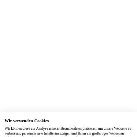
Trauringe Bad Honnef
Trauringe Bad Münstereifel
Trauringe Bad Neuenahr-Ahrweiler
Trauringe Bedburg
Trauringe Benrath
Trauringe Bergheim
Trauringe Bergisch Gladbach
Trauringe Berlin
Trauringe Beuel
Trauringe Bielefeld
Trauringe Blankenheim
Trauringe Bochum
Wir verwenden Cookies
Trauringe Bonn
Wir können diese zur Analyse unserer Besucherdaten platzieren, um unsere Webseite zu
Trauringe Borken
verbessern, personalisierte Inhalte anzuzeigen und Ihnen ein großartiges Webseiten-