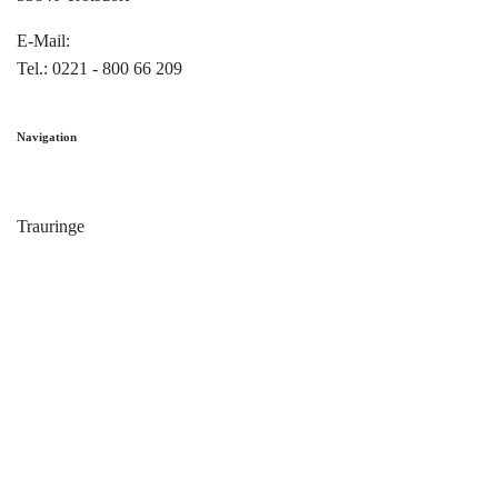
E-Mail:
info@trauringe4u.de
Tel.: 0221 - 800 66 209
Navigation
Home
Trauringe
Verlobungsringe
Partnerringe
Angebot des Monats
Filialen
Service