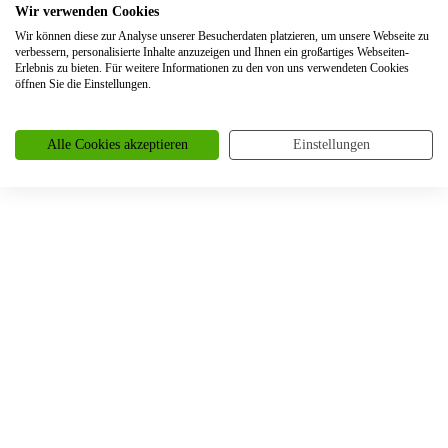
Wir verwenden Cookies
Trauringe Blankenheim
Wir können diese zur Analyse unserer Besucherdaten platzieren, um unsere Webseite zu
Trauringe Bochum
verbessern, personalisierte Inhalte anzuzeigen und Ihnen ein großartiges Webseiten-
Erlebnis zu bieten. Für weitere Informationen zu den von uns verwendeten Cookies
Trauringe Bonn
öffnen Sie die Einstellungen.
Trauringe Borken
Trauringe Bornheim
Alle Cookies akzeptieren
Einstellungen
Trauringe Bottrop
Trauringe Braunschweig
Trauringe Bremen
Trauringe Brüggen
Trauringe Brühl
Trauringe Burscheid
Trauringe Büderich
Trauringe Castrop-Rauxel
Trauringe Celle