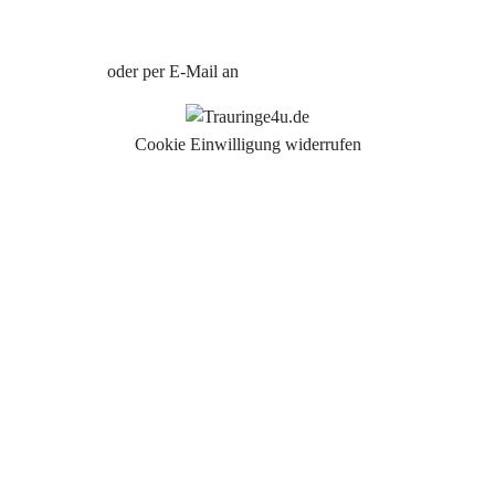
Jetzt Termin vereinbaren
oder per E-Mail an
info@trauringe4u.de
Cookie Einwilligung widerrufen
Auswahl der Trauringe
Eheringe
Eheringe Köln
Freundschaftsringe
Hochwertige Qualität
Hochzeitsringe
Partnerringe Köln
Trauringe Aachen
Trauringe Alfter