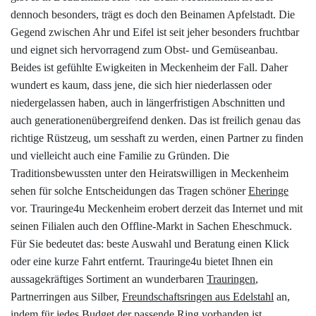
Datenschutzerklärung
dennoch besonders, trägt es doch den Beinamen Apfelstadt. Die
Gegend zwischen Ahr und Eifel ist seit jeher besonders fruchtbar
und eignet sich hervorragend zum Obst- und Gemüseanbau.
Impressum
Beides ist gefühlte Ewigkeiten in Meckenheim der Fall. Daher
wundert es kaum, dass jene, die sich hier niederlassen oder
Individuelle Trauringe
niedergelassen haben, auch in längerfristigen Abschnitten und
auch generationenübergreifend denken. Das ist freilich genau das
Ratgeber
richtige Rüstzeug, um sesshaft zu werden, einen Partner zu finden
und vielleicht auch eine Familie zu Gründen. Die
Traditionsbewussten unter den Heiratswilligen in Meckenheim
Uhren Schmuck Reparatur Service
sehen für solche Entscheidungen das Tragen schöner
Eheringe
vor. Trauringe4u Meckenheim erobert derzeit das Internet und mit
Verlobungsringe Köln
seinen Filialen auch den Offline-Markt in Sachen Eheschmuck.
Für Sie bedeutet das: beste Auswahl und Beratung einen Klick
oder eine kurze Fahrt entfernt. Trauringe4u bietet Ihnen ein
aussagekräftiges Sortiment an wunderbaren
Trauringen
,
Partnerringen aus Silber,
Freundschaftsringen aus Edelstahl
an,
indem für jedes Budget der passende Ring vorhanden ist.