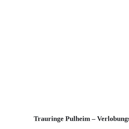
Tobias Vollmer Fotojetzt.com
Anzeige
Trauringe Pulheim – Verlobung