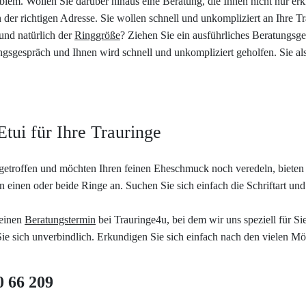
lem. Wollen Sie darüber hinaus eine Beratung, die Ihnen nicht nur erk
an der richtigen Adresse. Sie wollen schnell und unkompliziert an Ihre
und natürlich der
Ringgröße
? Ziehen Sie ein ausführliches Beratungsg
atungsgespräch und Ihnen wird schnell und unkompliziert geholfen. Sie 
Etui für Ihre Trauringe
etroffen und möchten Ihren feinen Eheschmuck noch veredeln, bieten w
n einen oder beide Ringe an. Suchen Sie sich einfach die Schriftart und 
 einen
Beratungstermin
bei Trauringe4u, bei dem wir uns speziell für S
e sich unverbindlich. Erkundigen Sie sich einfach nach den vielen Mö
0 66 209