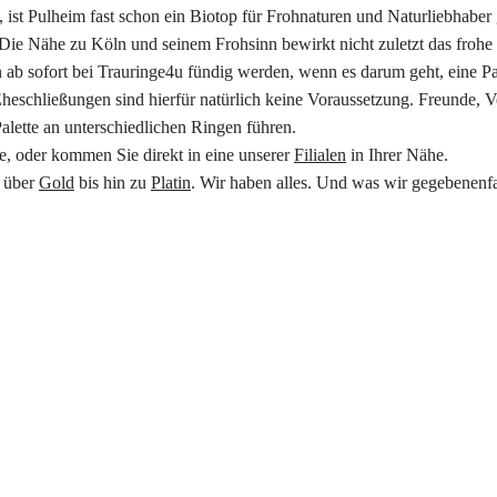
st Pulheim fast schon ein Biotop für Frohnaturen und Naturliebhaber
Impressum
 Die Nähe zu Köln und seinem Frohsinn bewirkt nicht zuletzt das froh
 ab sofort bei Trauringe4u fündig werden, wenn es darum geht, eine Pa
Individuelle Trauringe
Eheschließungen sind hierfür natürlich keine Voraussetzung. Freunde,
alette an unterschiedlichen Ringen führen.
Ratgeber
e, oder kommen Sie direkt in eine unserer
Filialen
in Ihrer Nähe.
über
Gold
bis hin zu
Platin
. Wir haben alles. Und was wir gegebenenfa
Uhren Schmuck Reparatur Service
Verlobungsringe Köln