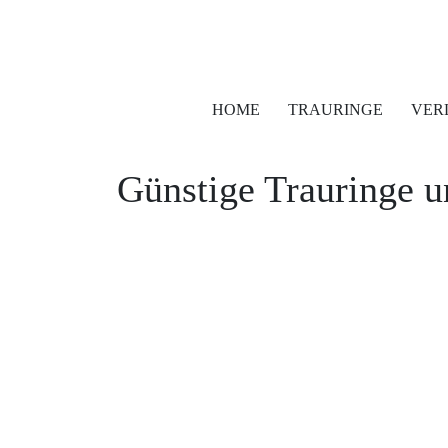
HOME
TRAURINGE
VER
Günstige Trauringe u
Tobias Vollmer Fotojetzt.com
Tobias Vollmer Fotojetzt.com