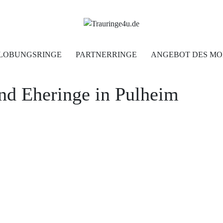
Home
LOBUNGSRINGE
PARTNERRINGE
ANGEBOT DES MO
Trauringe
nd Eheringe in Pulheim
Verlobungsringe
Partnerringe
Angebot des Monats
Filialen