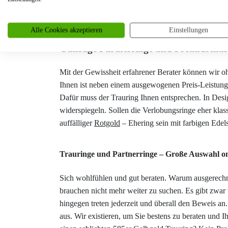
Mehr
Alle Cookies akzeptieren
Einstellungen
Günstige Partnerringe und Freundschaft
Mit der Gewissheit erfahrener Berater können wir o
Ihnen ist neben einem ausgewogenen Preis-Leistungs-
Dafür muss der Trauring Ihnen entsprechen. In Desig
widerspiegeln. Sollen die Verlobungsringe eher klass
auffälliger
Rotgold
– Ehering sein mit farbigen Edels
Trauringe und Partnerringe – Große Auswahl on
Sich wohlfühlen und gut beraten. Warum ausgerechn
brauchen nicht mehr weiter zu suchen. Es gibt zwar
hingegen treten jederzeit und überall den Beweis an
aus. Wir existieren, um Sie bestens zu beraten und 