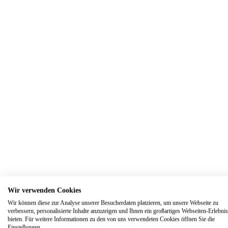
689,00 €
333 Gold
Gelbweiß
1x Brillant
Mehr
200,00 €
333 Gold
Gelbgold
1x Brillant
Mehr
Wir verwenden Cookies
8,00 €
Edelstahl
Wir können diese zur Analyse unserer Besucherdaten platzieren, um unsere Webseite zu
64x Zirkonia
verbessern, personalisierte Inhalte anzuzeigen und Ihnen ein großartiges Webseiten-Erlebnis
bieten. Für weitere Informationen zu den von uns verwendeten Cookies öffnen Sie die
Einstellungen.