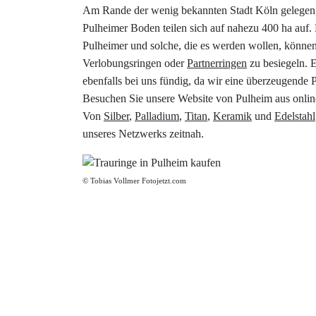
Am Rande der wenig bekannten Stadt Köln gelegen, i
Pulheimer Boden teilen sich auf nahezu 400 ha auf.
Pulheimer und solche, die es werden wollen, können
Verlobungsringen oder
Partnerringen
zu besiegeln. 
ebenfalls bei uns fündig, da wir eine überzeugende P
Besuchen Sie unsere Website von Pulheim aus onlin
Von
Silber
,
Palladium
,
Titan
,
Keramik
und
Edelstahl
unseres Netzwerks zeitnah.
© Tobias Vollmer Fotojetzt.com
390,00 €
333 Gold
Rotweiß
3x Brillant
Mehr