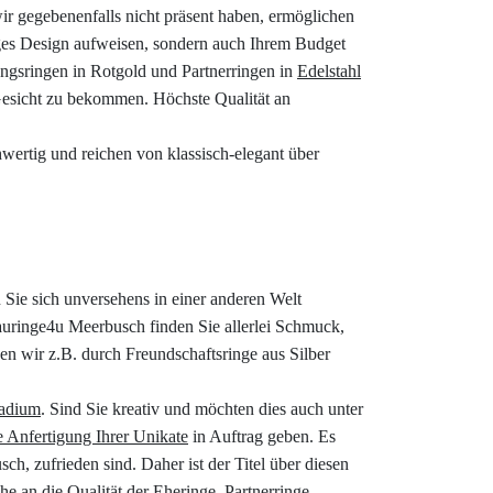
ir gegebenenfalls nicht präsent haben, ermöglichen
tiges Design aufweisen, sondern auch Ihrem Budget
ungsringen in Rotgold und Partnerringen in
Edelstahl
 Gesicht zu bekommen. Höchste Qualität an
hwertig und reichen von klassisch-elegant über
 Sie sich unversehens in einer anderen Welt
rauringe4u Meerbusch finden Sie allerlei Schmuck,
zen wir z.B. durch Freundschaftsringe aus Silber
ladium
. Sind Sie kreativ und möchten dies auch unter
e Anfertigung Ihrer Unikate
in Auftrag geben. Es
ch, zufrieden sind. Daher ist der Titel über diesen
e an die Qualität der Eheringe, Partnerringe,