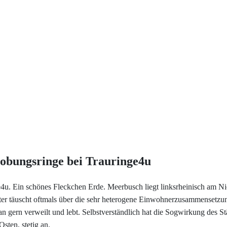
Service
Trauringe und Verlobungsringe
Jetzt Termin Vereinbaren!
Ringgröße ermitteln
Trauringe4u
Ringgrößen Tabelle
Zülpicher Straße 284
Trauring-Etui kostenlos
50937 Köln
Tel. 0221 - 800 66 209
Kostenlose Gravur
Kontakt
lobungsringe bei Trauringe4u
Cookies
4u. Ein schönes Fleckchen Erde. Meerbusch liegt linksrheinisch am Ni
er täuscht oftmals über die sehr heterogene Einwohnerzusammensetzun
Datenschutzerklärung
 gern verweilt und lebt. Selbstverständlich hat die Sogwirkung des 
ten, stetig an.