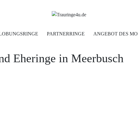
Home
LOBUNGSRINGE
PARTNERRINGE
ANGEBOT DES MO
Trauringe
und Eheringe in Meerbusch
Verlobungsringe
Partnerringe
Angebot des Monats
Filialen