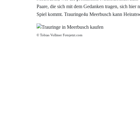
Paare, die sich mit dem Gedanken tragen, sich hier
Spiel kommt. Trauringe4u Meerbusch kann Heiratswi
© Tobias Vollmer Fotojetzt.com
8,00 €
925 Silber
3x Zirkonia
Mehr
8,00 €
Keramik-Tungsten
Mehr
499,00 €
333 Gold
Gelbgold