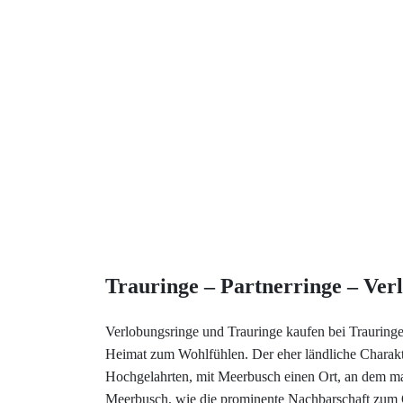
Trauringe – Partnerringe – Ver
Verlobungsringe und Trauringe kaufen bei Trauringe
Heimat zum Wohlfühlen. Der eher ländliche Charakt
Hochgelahrten, mit Meerbusch einen Ort, an dem man
Meerbusch, wie die prominente Nachbarschaft zum Os