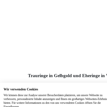
Rotweiß
1x Brillant
Mehr
299,00 €
333 Gold
Rotweiß
3x Brillant
Mehr
Trauringe in Gelbgold und Eheringe in 
Obschon Trauringe4u schon seit geraumer Zeit für je
Wir verwenden Cookies
auch im Markt der Juweliere und
Trauring
– Spezial
Wir können diese zur Analyse unserer Besucherdaten platzieren, um unsere Webseite zu
Was uns besonders macht, ist im Grunde ganz einfac
verbessern, personalisierte Inhalte anzuzeigen und Ihnen ein großartiges Webseiten-Erlebnis
bieten. Für weitere Informationen zu den von uns verwendeten Cookies öffnen Sie die
für Eheschmuck ist, haben wir für Sie, wie im Märche
Einstellungen.