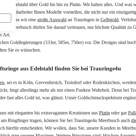
k
und Edelstahl über Gold bis hin zu Platin. Wir haben alles. Und was w
sere Mitarbeiter Ihnen Modelle vorstellen, die nicht nur ein einzigar
ingt, dass wir eine
große Auswahl
an Trauringen in
Gelbgold
, Verlob
inge4u Meerbusch dürfen Sie darauf vertrauen, nur höchste Qualität zu
r Art.
ichen Goldlegierungen (333er, 585er, 750er) vor. Die Designs sind hoc
llten Sie es wünschen.
tsringe aus Edelstahl finden Sie bei Trauringe4u
len
, sei es in Köln, Grevenbroich, Troisdorf oder Rodenkirchen, werden
rückt, birgt allerdings mehr als nur einen Funken Wahrheit. Denn bei T
in der fast alles Gold ist, was glänzt. Unser Goldschmuckspektrum ergän
 uns mit eleganten bis extravaganten Kreationen aus
Platin
oder gar
Pal
t am Ringfinger tragen, können Sie bei Trauringe4u Meerbusch auch
di
ich hierfür entscheiden. Wir wollen, dass Sie, unsere Kunden in Meerbus
chlich eine unserer Maximen. Weitere Prinzipien sind: Höchste Ansprüch