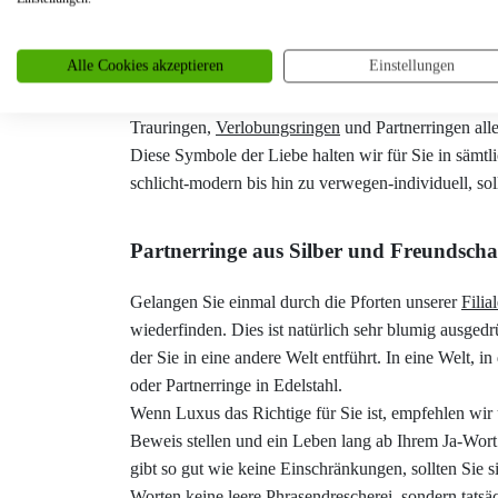
konfrontieren. Von
Silber
, Palladium,
Titan
,
Kerami
wir dank unseres Netzwerks zeitnah. Auch können un
Alle Cookies akzeptieren
Einstellungen
entsprechen. Denn unser hochwertiges Sortiment bed
führen, die in jeden Preisrahmen passen. Bei Traur
Trauringen,
Verlobungsringen
und Partnerringen alle
Diese Symbole der Liebe halten wir für Sie in sämtl
schlicht-modern bis hin zu verwegen-individuell, so
Partnerringe aus Silber und Freundschaf
Gelangen Sie einmal durch die Pforten unserer
Filia
wiederfinden. Dies ist natürlich sehr blumig ausged
der Sie in eine andere Welt entführt. In eine Welt, 
oder Partnerringe in Edelstahl.
Wenn Luxus das Richtige für Sie ist, empfehlen wir
Beweis stellen und ein Leben lang ab Ihrem Ja-Wor
gibt so gut wie keine Einschränkungen, sollten Sie s
Worten keine leere Phrasendrescherei, sondern tatsä