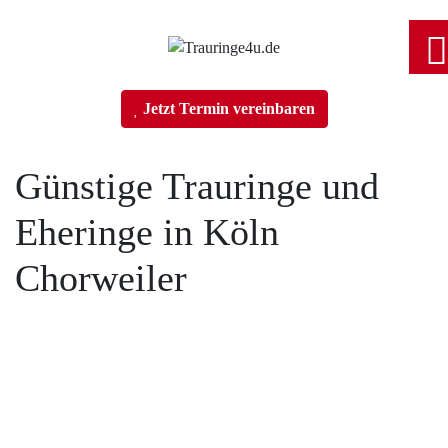
Home
Jetzt Termin vereinbaren
Trauringe
Günstige Trauringe und
Eheringe in Köln
Verlobungsringe
Chorweiler
Partnerringe
Angebot des Monats
Tobias Vollmer Fotojetzt.com
Filialen