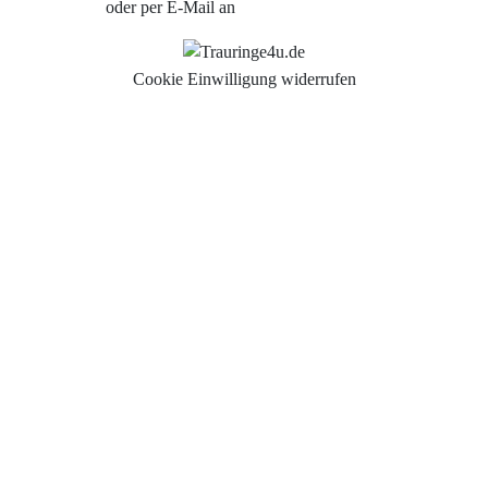
oder per E-Mail an
info@trauringe4u.de
Cookie Einwilligung widerrufen
Auswahl der Trauringe
Eheringe
Eheringe Köln
Freundschaftsringe
Hochwertige Qualität
Hochzeitsringe
Partnerringe Köln
Trauringe Aachen
Trauringe Alfter
Trauringe Altenkirchen
Trauringe Asbach