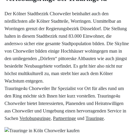
Datenschutzerklärung
Der Kölner Stadtbezirk Chorweiler beinhaltet auch den
nördlichsten alle Kölner Stadtteile, Worringen. Unmittelbar an
Impressum
Worringen grenzt der Regierungsbezirk Düsseldorf. Die Stellung
halten in diesem Stadtbezirk rund 83.000 Einwohner, die
Individuelle Trauringe
anderswo sicher eine gesamte Stadtpopulation bilden. Die Skyline
von Chorweiler bilden einige Hochhäuser wohingegen man in
Ratgeber
den umliegenden „Dörfern“ pittoreske Altbauten wie auch jüngst
besiedelte Neubaugebiete vorfindet. Es geht hier also nicht nur
höchst multikulturell zu, man strebt hier auch dem Kölner
Uhren Schmuck Reparatur Service
Wachstum entgegen.
Trauringe4u Chorweiler Ihr Spezialist vor Ort für alles rund um
Verlobungsringe Köln
den Ring möchte sich Ihnen hier kurz vorstellen. Trauringe4u
Chorweiler bietet Interessierten, Planenden und Heiratswilligen
aus Chorweiler und Umgebung einen hervorragenden Service in
Sachen
Verlobungsringe
,
Partnerringe
und
Trauringe
.