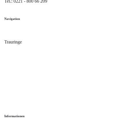
Tel.: 0221 - 800 66 209
Navigation
Home
Trauringe
Verlobungsringe
Partnerringe
Angebot des Monats
Filialen
Service
Informationen