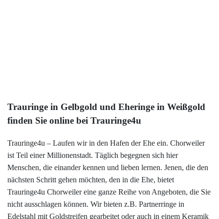
Mehr
299,00 €
333 Gold
Rotweiß
3x Brillant
Mehr
Trauringe in Gelbgold und Eheringe in Weißgold
finden Sie online bei Trauringe4u
Trauringe4u – Laufen wir in den Hafen der Ehe ein. Chorweiler
ist Teil einer Millionenstadt. Täglich begegnen sich hier
Menschen, die einander kennen und lieben lernen. Jenen, die den
nächsten Schritt gehen möchten, den in die Ehe, bietet
Trauringe4u Chorweiler eine ganze Reihe von Angeboten, die Sie
nicht ausschlagen können. Wir bieten z.B. Partnerringe in
Edelstahl
mit Goldstreifen gearbeitet oder auch in einem
Keramik