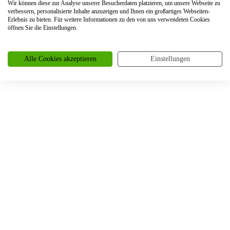
Wir können diese zur Analyse unserer Besucherdaten platzieren, um unsere Webseite zu
Trauringe Bonn
verbessern, personalisierte Inhalte anzuzeigen und Ihnen ein großartiges Webseiten-
Erlebnis zu bieten. Für weitere Informationen zu den von uns verwendeten Cookies
Trauringe Borken
öffnen Sie die Einstellungen.
Trauringe Bornheim
Alle Cookies akzeptieren
Einstellungen
Trauringe Bottrop
Trauringe Braunschweig
Trauringe Bremen
Trauringe Brüggen
Trauringe Brühl
Trauringe Burscheid
Trauringe Büderich
Trauringe Castrop-Rauxel
Trauringe Celle
Trauringe Coesfeld
Trauringe Dahlem