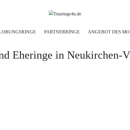
Home
LOBUNGSRINGE
PARTNERRINGE
ANGEBOT DES MO
Trauringe
und Eheringe in Neukirchen-
Verlobungsringe
Partnerringe
Angebot des Monats
Filialen