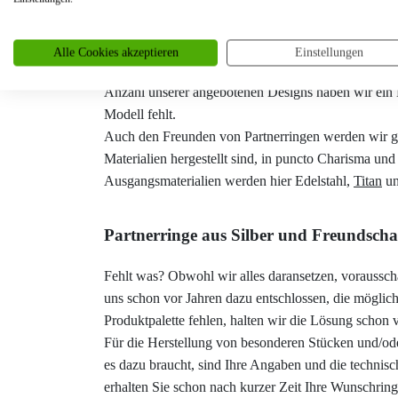
Verlobungsringe z.B. erhalten Sie bei Trauringe4u
Doch was bedeutet Vielfalt bei Gold? Hierunter ve
die Bereitstellung der gewünschten Farbnuancen (
Ge
Alle Cookies akzeptieren
Einstellungen
möglich, ein bestimmtes Design/Modell in verschie
Anzahl unserer angebotenen Designs haben wir ein 
Modell fehlt.
Auch den Freunden von Partnerringen werden wir ger
Materialien hergestellt sind, in puncto Charisma und
Ausgangsmaterialien werden hier Edelstahl,
Titan
u
Partnerringe aus Silber und Freundschaf
Fehlt was? Obwohl wir alles daransetzen, voraussch
uns schon vor Jahren dazu entschlossen, die möglich
Produktpalette fehlen, halten wir die Lösung schon v
Für die Herstellung von besonderen Stücken und/ode
es dazu braucht, sind Ihre Angaben und die technis
erhalten Sie schon nach kurzer Zeit Ihre Wunschring