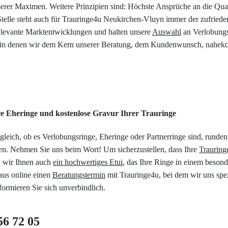
nserer Maximen. Weitere Prinzipien sind: Höchste Ansprüche an die Qual
Stelle steht auch für Trauringe4u Neukirchen-Vluyn immer der zufriede
 relevante Marktentwicklungen und halten unsere
Auswahl
an Verlobungs
n, in denen wir dem Kern unserer Beratung, dem Kundenwunsch, naheko
hre Eheringe und kostenlose Gravur Ihrer Trauringe
gleich, ob es Verlobungsringe, Eheringe oder Partnerringe sind, runden
en. Nehmen Sie uns beim Wort! Um sicherzustellen, dass Ihre
Trauring
n wir Ihnen auch
ein hochwertiges Etui
, das Ihre Ringe in einem besonde
aus online einen
Beratungstermin
mit Trauringe4u, bei dem wir uns spez
ormieren Sie sich unverbindlich.
56 72 05