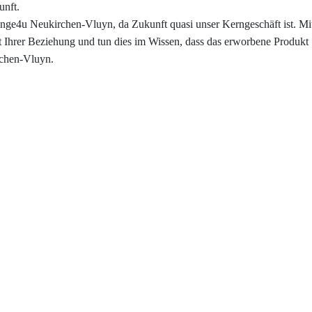
unft.
Impressum
inge4u Neukirchen-Vluyn, da Zukunft quasi unser Kerngeschäft ist. 
t Ihrer Beziehung und tun dies im Wissen, dass das erworbene Produkt 
Individuelle Trauringe
rchen-Vluyn.
Ratgeber
Uhren Schmuck Reparatur Service
Verlobungsringe Köln