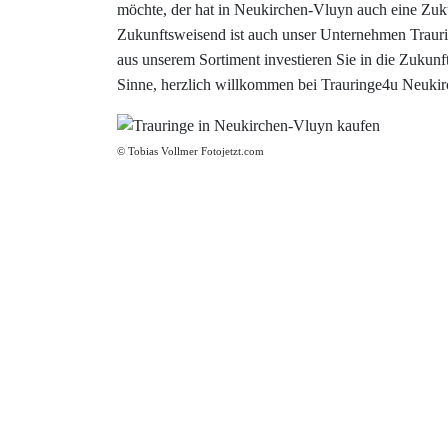
möchte, der hat in Neukirchen-Vluyn auch eine Zuk
Zukunftsweisend ist auch unser Unternehmen Traur
aus unserem Sortiment investieren Sie in die Zukunf
Sinne, herzlich willkommen bei Trauringe4u Neuki
© Tobias Vollmer Fotojetzt.com
8,00 €
925 Silber
3x Zirkonia
Mehr
8,00 €
Keramik-Tungsten
Mehr