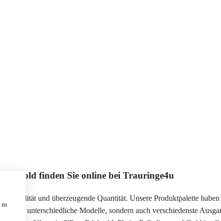
Weißgold finden Sie online bei Trauringe4u
e Qualität und überzeugende Quantität. Unsere Produktpalette haben wi
 zu
icht nur unterschiedliche Modelle, sondern auch verschiedenste Ausga