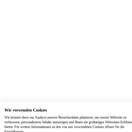
699,00 €
333 Gold
Rotweiß
1x Brillant
Mehr
299,00 €
333 Gold
Rotweiß
3x Brillant
Mehr
Trauringe in Gelbgold und Eheringe in 
Wir verwenden Cookies
Wir können diese zur Analyse unserer Besucherdaten platzieren, um unsere Webseite zu
Trauringe4u Neukirchen-Vluyn steht für hervorragend
verbessern, personalisierte Inhalte anzuzeigen und Ihnen ein großartiges Webseiten-Erlebnis
Kundschaft erfahrungsgemäß zusagt. So bieten wir n
bieten. Für weitere Informationen zu den von uns verwendeten Cookies öffnen Sie die
Einstellungen.