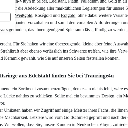
 Neukirchen-Vluyn in
Silber
,
Edelstahl
,
Platin
,
Palladium
und Gold in all s
rstehen wir die Abdeckung aller marktüblichen Legierungen für unser
lbgold
,
Weißgold
, Roségold und
Rotgold
, ohne dabei weitere Variante
denen Varianten vorzuhalten und somit den variablen Anforderungen un
Maß gefunden, das Ihnen genügend Spielraum lässt, fündig zu werden,
echt. Für Sie halten wir eine überzeugende, kleine aber feine Auswahl
 Strahlkraft aber ebenso verlässlich ins Schwarze treffen, wie ihre Ver
nd
Keramik
gewählt, wie Sie auf unseren Seiten feststellen können.
tsringe aus Edelstahl finden Sie bei Trauringe4u
auend ein Sortiment zusammenzufügen, dem es an nichts fehlt, wäre es
e Lücke nahtlos zu schließen. Sollte mal ein bestimmtes Design, ein Mat
or.
r Unikaten haben wir Zugriff auf einige Meister ihres Fachs, die Ihne
che Machbarkeit. Letztere wird vom Goldschmied geprüft und nach der e
e. Wir wollen, dass Sie, unsere Kunden in Neukirchen-Vluyn, zufrieden 