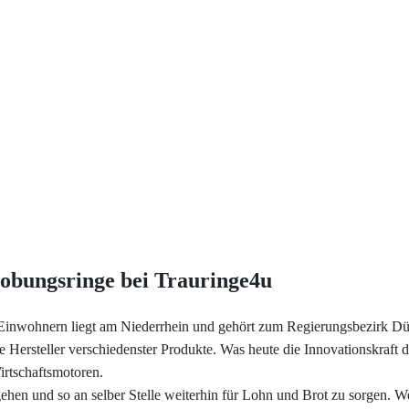
Service
Trauringe und Verlobungsringe
Ringgröße ermitteln
Jetzt Termin Vereinbaren!
Ringgrößen Tabelle
Trauringe4u
Ostwall 34a
Gegenüber dem Montanushof
Trauring-Etui kostenlos
41515 Grevenbroich
Kostenlose Gravur
Tel. 02181 - 7 56 72 05
Kontakt
lobungsringe bei Trauringe4u
Cookies
Einwohnern liegt am Niederrhein und gehört zum Regierungsbezirk Düss
Hersteller verschiedenster Produkte. Was heute die Innovationskraft d
irtschaftsmotoren.
Datenschutzerklärung
ehen und so an selber Stelle weiterhin für Lohn und Brot zu sorgen. Wer