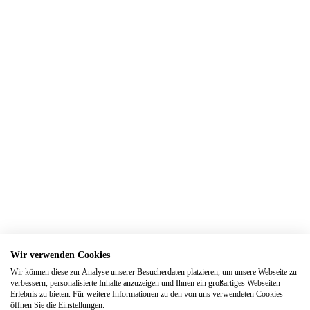
Trauringe Bad Neuenahr-Ahrweiler
Trauringe Bedburg
Trauringe Benrath
Trauringe Bergheim
Trauringe Bergisch Gladbach
Trauringe Berlin
Trauringe Beuel
Trauringe Bielefeld
Trauringe Blankenheim
Trauringe Bochum
Trauringe Bonn
Wir verwenden Cookies
Trauringe Borken
Wir können diese zur Analyse unserer Besucherdaten platzieren, um unsere Webseite zu
verbessern, personalisierte Inhalte anzuzeigen und Ihnen ein großartiges Webseiten-
Trauringe Bornheim
Erlebnis zu bieten. Für weitere Informationen zu den von uns verwendeten Cookies
öffnen Sie die Einstellungen.
Trauringe Bottrop