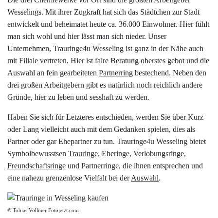
Datenschutzerklärung
Wesselings. Mit ihrer Zugkraft hat sich das Städtchen zur Stadt
entwickelt und beheimatet heute ca. 36.000 Einwohner. Hier fühlt
man sich wohl und hier lässt man sich nieder. Unser
Impressum
Unternehmen, Trauringe4u Wesseling ist ganz in der Nähe auch
mit
Filiale
vertreten. Hier ist faire Beratung oberstes gebot und die
Individuelle Trauringe
Auswahl an fein gearbeiteten
Partnerring
bestechend. Neben den
drei großen Arbeitgebern gibt es natürlich noch reichlich andere
Ratgeber
Gründe, hier zu leben und sesshaft zu werden.
Haben Sie sich für Letzteres entschieden, werden Sie über Kurz
Uhren Schmuck Reparatur Service
oder Lang vielleicht auch mit dem Gedanken spielen, dies als
Partner oder gar Ehepartner zu tun. Trauringe4u Wesseling bietet
Verlobungsringe Köln
Symbolbewusstsen
Trauringe
, Eheringe, Verlobungsringe,
Freundschaftsringe
und Partnerringe, die ihnen entsprechen und
eine nahezu grenzenlose Vielfalt bei der
Auswahl
.
© Tobias Vollmer Fotojetzt.com