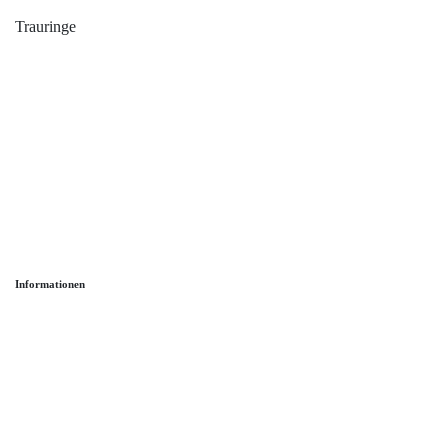
Trauringe
Verlobungsringe
Partnerringe
Angebot des Monats
Filialen
Service
Informationen
Ringgröße ermitteln
Ringgrößen Tabelle
Trauring-Etui kostenlos
Kostenlose Gravur