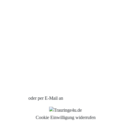
Kontakt
Cookies
Datenschutzerklärung
Impressum
Individuelle Trauringe
Ratgeber
Uhren Schmuck Reparatur Service
Verlobungsringe Köln
Jetzt Termin vereinbaren
oder per E-Mail an
info@trauringe4u.de
Cookie Einwilligung widerrufen
Auswahl der Trauringe