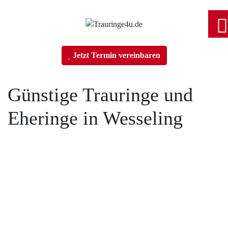
Home
Jetzt Termin vereinbaren
Trauringe
Günstige Trauringe und
Eheringe in Wesseling
Verlobungsringe
Partnerringe
Tobias Vollmer Fotojetzt.com
Angebot des Monats
Filialen