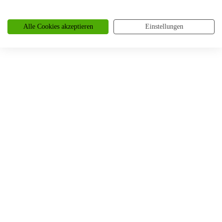
Trauringe Braunschweig
Alle Cookies akzeptieren
Einstellungen
Trauringe Bremen
Trauringe Brüggen
Trauringe Brühl
Trauringe Burscheid
Trauringe Büderich
Trauringe Castrop-Rauxel
Trauringe Celle
Trauringe Coesfeld
Trauringe Dahlem
Trauringe Darmstadt
Trauringe Detmold
Trauringe Dormagen
Trauringe Dorsten