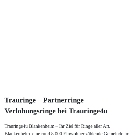
Trauringe und Verlobungsringe
Service
Jetzt Termin Vereinbaren!
Ringgröße ermitteln
Trauringe4u
Altinbas Gold An- & Verkauf
Ringgrößen Tabelle
Kölner Straße 86
53840 Troisdorf
Trauring-Etui kostenlos
Tel. 02241 - 9 74 47 61
Kostenlose Gravur
Trauringe – Partnerringe –
Kontakt
Verlobungsringe bei Trauringe4u
Cookies
Trauringe4u Blankenheim – Ihr Ziel für Ringe aller Art.
Blankenheim, eine rund 8.000 Einwohner zählende Gemeinde im