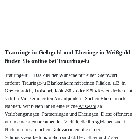
299,00 €
333 Gold
Rotweiß
3x Brillant
Mehr
Trauringe in Gelbgold und Eheringe in Weißgold
finden Sie online bei Trauringe4u
Trauringe4u – Das Ziel der Wünsche nur einen Steinwurf
entfernt. Trauringe4u Blankenheim mit seinen Filialen, z.B. in
Grevenbroich, Troisdorf, Köln-Sülz oder Köln-Rodenkirchen hat
sich für Viele zum ersten Anlaufpunkt in Sachen Eheschmuck
etabliert. Wir bieten Ihnen eine reiche
Auswahl
an
Verlobungsringen
,
Partnerringen
und
Eheringen
. Diese offerieren
wir in einer atemberaubenden Vielfalt, die ihresgleichen sucht.
Nicht nur in sämtlichen Goldvarianten, die in der
Schmuckverarbeitung üblich sind (333er, 585er und 750er