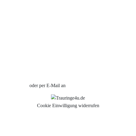
Datenschutzerklärung
Impressum
Individuelle Trauringe
Ratgeber
Uhren Schmuck Reparatur Service
Verlobungsringe Köln
Jetzt Termin vereinbaren
oder per E-Mail an
info@trauringe4u.de
Cookie Einwilligung widerrufen
Auswahl der Trauringe
Eheringe