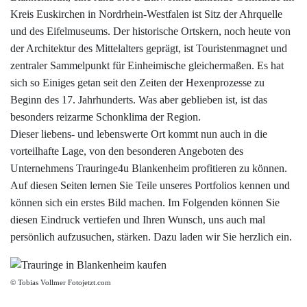
Datenschutzerklärung
Kreis Euskirchen in Nordrhein-Westfalen ist Sitz der Ahrquelle
und des Eifelmuseums. Der historische Ortskern, noch heute von
der Architektur des Mittelalters geprägt, ist Touristenmagnet und
Impressum
zentraler Sammelpunkt für Einheimische gleichermaßen. Es hat
sich so Einiges getan seit den Zeiten der Hexenprozesse zu
Individuelle Trauringe
Beginn des 17. Jahrhunderts. Was aber geblieben ist, ist das
besonders reizarme Schonklima der Region.
Ratgeber
Dieser liebens- und lebenswerte Ort kommt nun auch in die
vorteilhafte Lage, von den besonderen Angeboten des
Unternehmens Trauringe4u Blankenheim profitieren zu können.
Uhren Schmuck Reparatur Service
Auf diesen Seiten lernen Sie Teile unseres Portfolios kennen und
können sich ein erstes Bild machen. Im Folgenden können Sie
Verlobungsringe Köln
diesen Eindruck vertiefen und Ihren Wunsch, uns auch mal
persönlich aufzusuchen, stärken. Dazu laden wir Sie herzlich ein.
© Tobias Vollmer Fotojetzt.com