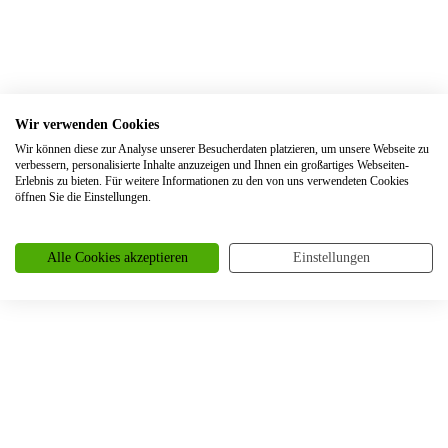
Trauringe Bedburg
Trauringe Benrath
Trauringe Bergheim
Trauringe Bergisch Gladbach
Wir verwenden Cookies
Trauringe Berlin
Wir können diese zur Analyse unserer Besucherdaten platzieren, um unsere Webseite zu
verbessern, personalisierte Inhalte anzuzeigen und Ihnen ein großartiges Webseiten-
Trauringe Beuel
Erlebnis zu bieten. Für weitere Informationen zu den von uns verwendeten Cookies
öffnen Sie die Einstellungen.
Trauringe Bielefeld
Trauringe Blankenheim
Alle Cookies akzeptieren
Einstellungen
Trauringe Bochum
Trauringe Bonn
Trauringe Borken
Trauringe Bornheim
Trauringe Bottrop
Trauringe Braunschweig