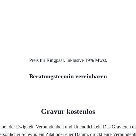
Service
Ringgröße ermitteln
Ringgrößen Tabelle
Trauring-Etui kostenlos
Preis für Ringpaar. Inklusive 19% Mwst.
Kostenlose Gravur
Beratungstermin vereinbaren
Kontakt
Cookies
Gravur kostenlos
Datenschutzerklärung
ymbol der Ewigkeit, Verbundenheit und Unendlichkeit. Das Gravieren di
 persönlicher Schwur, ein Zitat oder euer Datum, drückt eure Verbunden