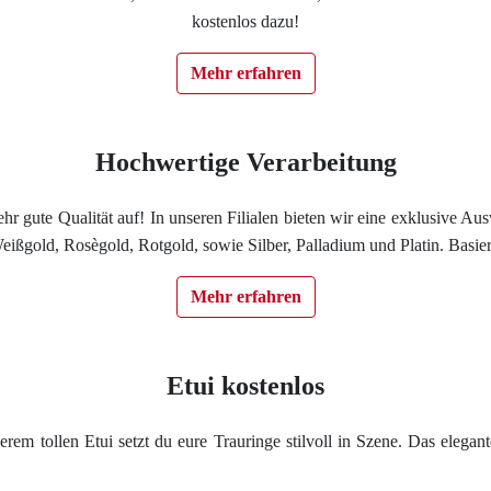
kostenlos dazu!
Impressum
Mehr erfahren
Individuelle Trauringe
Ratgeber
Hochwertige Verarbeitung
Uhren Schmuck Reparatur Service
e sehr gute Qualität auf! In unseren Filialen bieten wir eine exklusive
ißgold, Rosègold, Rotgold, sowie Silber, Palladium und Platin. Basie
Verlobungsringe Köln
Mehr erfahren
Etui kostenlos
rem tollen Etui setzt du eure Trauringe stilvoll in Szene. Das elegant