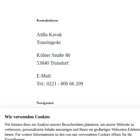
Kontaktdaten
Atilla Kavak
Trauringe4u
Kölner Straße 86
53840 Troisdorf
E-Mail:
info@trauringe4u.de
Tel.: 0221 - 800 66 209
Navigation
Wir verwenden Cookies
Home
Wir können diese zur Analyse unserer Besucherdaten platzieren, um unsere Webseite zu
Trauringe
verbessern, personalisierte Inhalte anzuzeigen und Ihnen ein großartiges Webseiten-Erlebnis
bieten. Für weitere Informationen zu den von uns verwendeten Cookies öffnen Sie die
Verlobungsringe
Einstellungen.