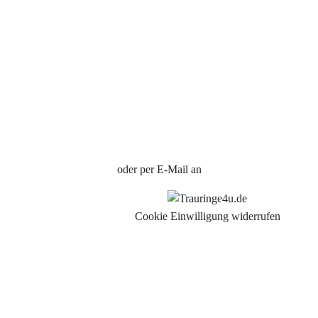
Impressum
Individuelle Trauringe
Ratgeber
Uhren Schmuck Reparatur Service
Verlobungsringe Köln
Jetzt Termin vereinbaren
oder per E-Mail an
info@trauringe4u.de
Cookie Einwilligung widerrufen
Auswahl der Trauringe
Eheringe
Eheringe Köln
Freundschaftsringe