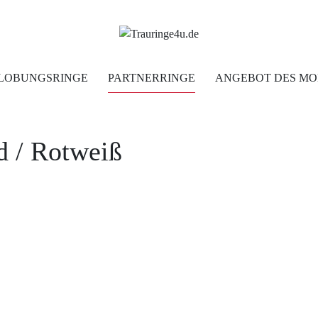
Home
LOBUNGSRINGE
PARTNERRINGE
ANGEBOT DES MO
Trauringe
d
/ Rotweiß
Verlobungsringe
Partnerringe
Angebot des Monats
Filialen