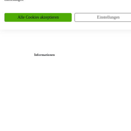
Partnerringe
Angebot des Monats
Alle Cookies akzeptieren
Einstellungen
Filialen
Service
Informationen
Ringgröße ermitteln
Ringgrößen Tabelle
Trauring-Etui kostenlos
Kostenlose Gravur
Kontakt
Cookies
Datenschutzerklärung