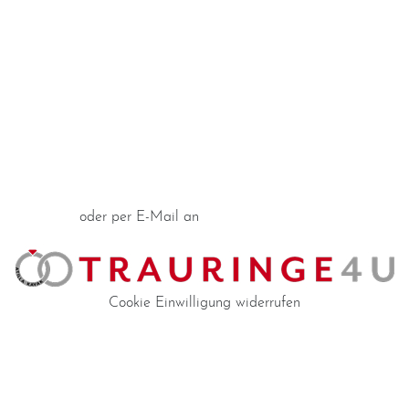
Impressum
Individuelle Trauringe
Ratgeber
Uhren Schmuck Reparatur Service
Verlobungsringe Köln
Jetzt Termin vereinbaren
oder per E-Mail an
info@trauringe4u.de
Cookie Einwilligung widerrufen
Auswahl der Trauringe
Eheringe
Eheringe Köln