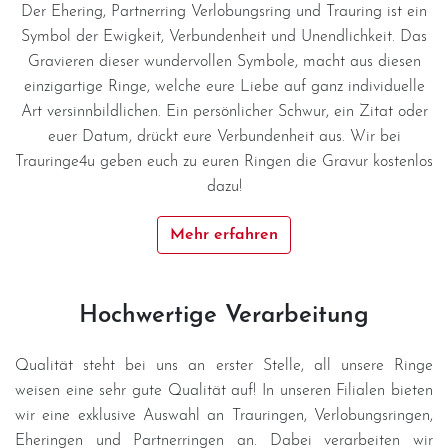
Datenschutzerklärung
Der Ehering, Partnerring Verlobungsring und Trauring ist ein
Symbol der Ewigkeit, Verbundenheit und Unendlichkeit. Das
Gravieren dieser wundervollen Symbole, macht aus diesen
Impressum
einzigartige Ringe, welche eure Liebe auf ganz individuelle
Art versinnbildlichen. Ein persönlicher Schwur, ein Zitat oder
Individuelle Trauringe
euer Datum, drückt eure Verbundenheit aus. Wir bei
Trauringe4u geben euch zu euren Ringen die Gravur kostenlos
Ratgeber
dazu!
Mehr erfahren
Uhren Schmuck Reparatur Service
Verlobungsringe Köln
Hochwertige Verarbeitung
Qualität steht bei uns an erster Stelle, all unsere Ringe
weisen eine sehr gute Qualität auf! In unseren Filialen bieten
wir eine exklusive Auswahl an Trauringen, Verlobungsringen,
Eheringen und Partnerringen an. Dabei verarbeiten wir