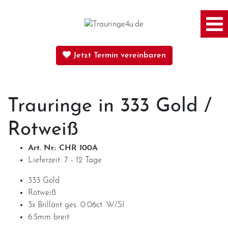
Home
Jetzt Termin vereinbaren
Trauringe
Trauringe in
333 Gold
/
Rotweiß
Verlobungsringe
Art. Nr.: CHR 100A
Lieferzeit: 7 - 12 Tage
Partnerringe
333 Gold
Rotweiß
Angebot des Monats
3x Brillant ges. 0.06ct. W/SI
6.5mm breit
Filialen