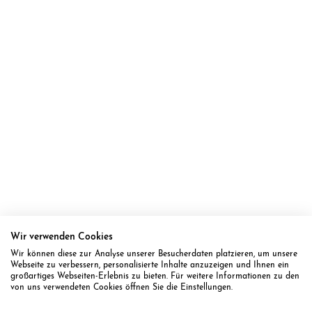
Trauringe Duisburg
Trauringe Düren
Trauringe Düsseldorf
Trauringe Eitorf
Trauringe Elsdorf
Trauringe Engelskirchen
Trauringe Ennepetal
Trauringe Erftstadt
Trauringe Erfurt
Trauringe Erkelenz
Wir verwenden Cookies
Trauringe Erkrath
Wir können diese zur Analyse unserer Besucherdaten platzieren, um unsere
Trauringe Eschweiler
Webseite zu verbessern, personalisierte Inhalte anzuzeigen und Ihnen ein
großartiges Webseiten-Erlebnis zu bieten. Für weitere Informationen zu den
Trauringe Essen
von uns verwendeten Cookies öffnen Sie die Einstellungen.
Trauringe Euskirchen