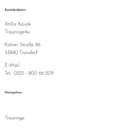
Kontaktdaten
Atilla Kavak
Trauringe4u
Kölner Straße 86
53840 Troisdorf
E-Mail:
info@trauringe4u.de
Tel.: 0221 - 800 66 209
Navigation
Home
Trauringe
Verlobungsringe