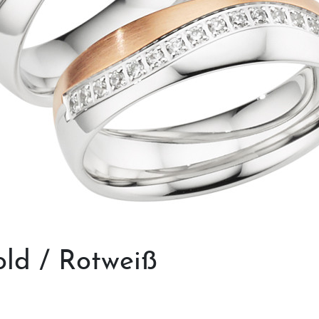
Ringgröße ermitteln
Ringgrößen Tabelle
Trauring-Etui kostenlos
Kostenlose Gravur
Kontakt
Cookies
old
/ Rotweiß
Datenschutzerklärung