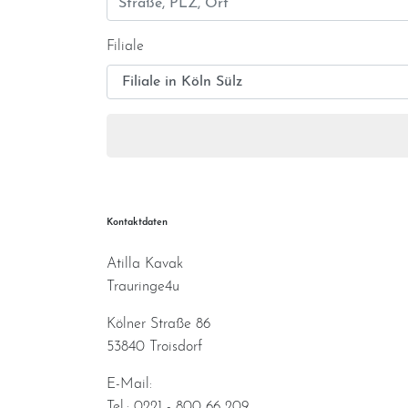
Filiale
Kontaktdaten
Atilla Kavak
Trauringe4u
Kölner Straße 86
53840 Troisdorf
E-Mail:
info@trauringe4u.de
Tel.: 0221 - 800 66 209