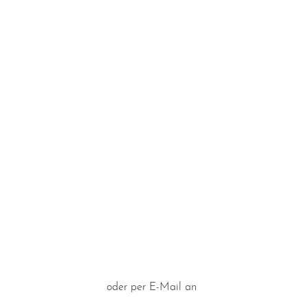
Ringgrößen Tabelle
Trauring-Etui kostenlos
Kostenlose Gravur
Kontakt
Cookies
Datenschutzerklärung
Impressum
Individuelle Trauringe
Ratgeber
Uhren Schmuck Reparatur Service
Verlobungsringe Köln
Jetzt Termin vereinbaren
oder per E-Mail an
info@trauringe4u.de