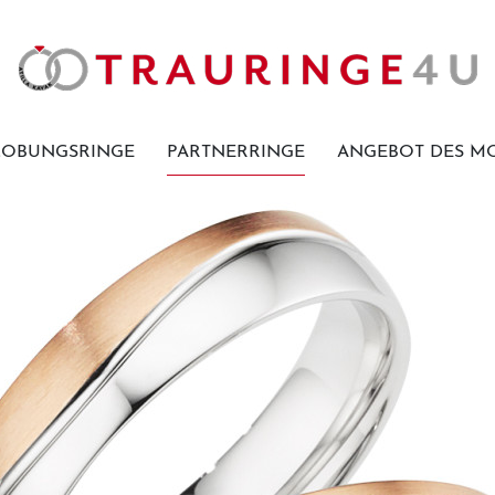
Home
LOBUNGSRINGE
PARTNERRINGE
ANGEBOT DES M
Trauringe
Verlobungsringe
Partnerringe
Angebot des Monats
Filialen
Service