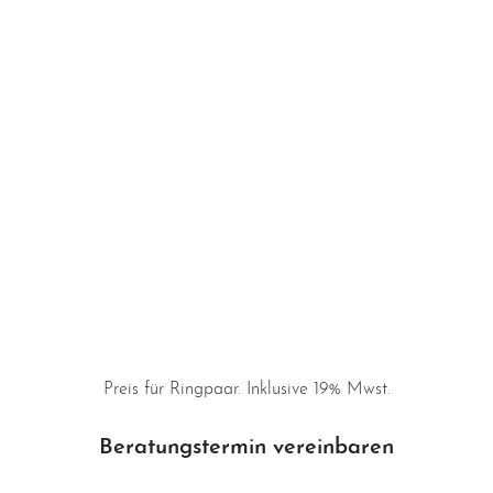
Impressum
Individuelle Trauringe
Ratgeber
Uhren Schmuck Reparatur Service
Verlobungsringe Köln
Preis für Ringpaar. Inklusive 19% Mwst.
Beratungstermin vereinbaren