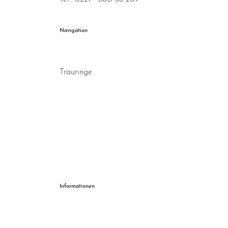
Navigation
Home
Trauringe
Verlobungsringe
Partnerringe
Angebot des Monats
Filialen
Service
Informationen
Ringgröße ermitteln