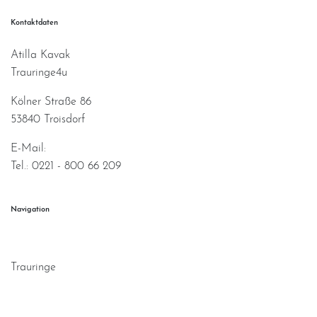
Kontaktdaten
Atilla Kavak
Trauringe4u
Kölner Straße 86
53840 Troisdorf
E-Mail:
info@trauringe4u.de
Tel.: 0221 - 800 66 209
Navigation
Home
Trauringe
Verlobungsringe