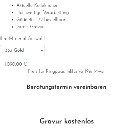
Aktuelle Kollektionen
Hochwertige Verarbeitung
Service
Göße 48 - 72 bestelllbar
Gratis Gravur
Ringgröße ermitteln
Ihre Material Auswahl
Ringgrößen Tabelle
1.090,00 €
Trauring-Etui kostenlos
Preis für Ringpaar. Inklusive 19% Mwst.
Kostenlose Gravur
Beratungstermin vereinbaren
Kontakt
Cookies
Gravur kostenlos