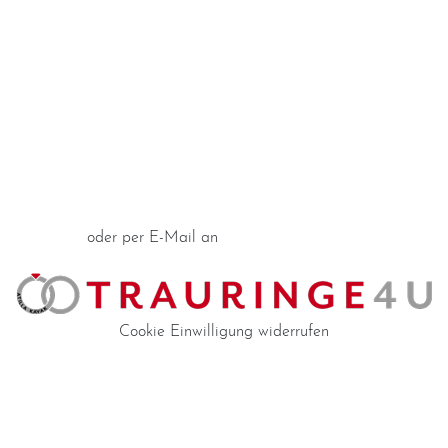
Impressum
Individuelle Trauringe
Ratgeber
Uhren Schmuck Reparatur Service
Verlobungsringe Köln
Jetzt Termin vereinbaren
oder per E-Mail an
info@trauringe4u.de
Cookie Einwilligung widerrufen
Auswahl der Trauringe
Eheringe
Eheringe Köln