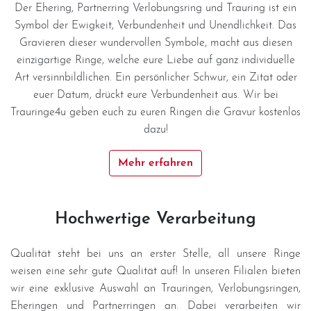
Datenschutzerklärung
Der Ehering, Partnerring Verlobungsring und Trauring ist ein
Symbol der Ewigkeit, Verbundenheit und Unendlichkeit. Das
Gravieren dieser wundervollen Symbole, macht aus diesen
Impressum
einzigartige Ringe, welche eure Liebe auf ganz individuelle
Art versinnbildlichen. Ein persönlicher Schwur, ein Zitat oder
Individuelle Trauringe
euer Datum, drückt eure Verbundenheit aus. Wir bei
Trauringe4u geben euch zu euren Ringen die Gravur kostenlos
Ratgeber
dazu!
Mehr erfahren
Uhren Schmuck Reparatur Service
Verlobungsringe Köln
Hochwertige Verarbeitung
Qualität steht bei uns an erster Stelle, all unsere Ringe
weisen eine sehr gute Qualität auf! In unseren Filialen bieten
wir eine exklusive Auswahl an Trauringen, Verlobungsringen,
Eheringen und Partnerringen an. Dabei verarbeiten wir