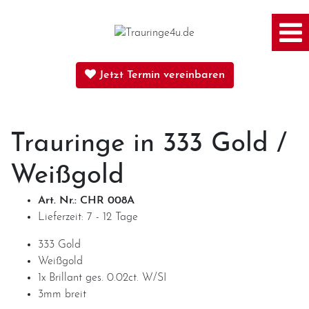
Home
Jetzt Termin vereinbaren
Trauringe
Trauringe in
333 Gold
/
Weißgold
Verlobungsringe
Art. Nr.: CHR 008A
Lieferzeit: 7 - 12 Tage
Partnerringe
333 Gold
Weißgold
Angebot des Monats
1x Brillant ges. 0.02ct. W/SI
3mm breit
Filialen