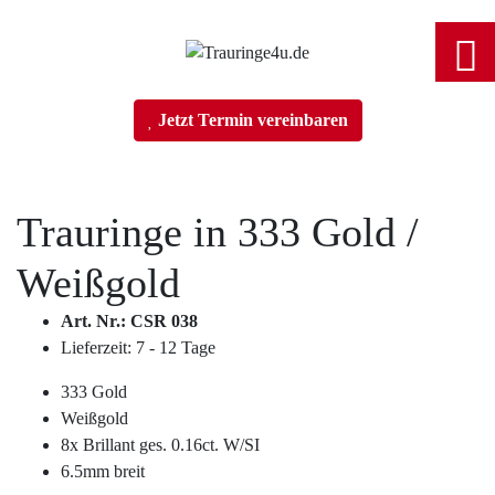
Home
Jetzt Termin vereinbaren
Trauringe
Trauringe in
333 Gold
/
Weißgold
Verlobungsringe
Art. Nr.: CSR 038
Lieferzeit: 7 - 12 Tage
Partnerringe
333 Gold
Weißgold
Angebot des Monats
8x Brillant ges. 0.16ct. W/SI
6.5mm breit
Filialen