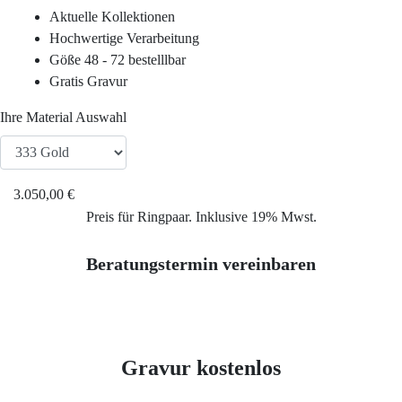
Aktuelle Kollektionen
Hochwertige Verarbeitung
Service
Göße 48 - 72 bestelllbar
Gratis Gravur
Ringgröße ermitteln
Ihre Material Auswahl
Ringgrößen Tabelle
3.050,00 €
Trauring-Etui kostenlos
Preis für Ringpaar. Inklusive 19% Mwst.
Kostenlose Gravur
Beratungstermin vereinbaren
Kontakt
Gravur kostenlos
Cookies