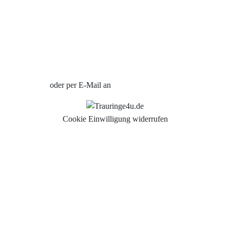
Ratgeber
Uhren Schmuck Reparatur Service
Verlobungsringe Köln
Jetzt Termin vereinbaren
oder per E-Mail an
info@trauringe4u.de
Cookie Einwilligung widerrufen
Auswahl der Trauringe
Eheringe
Eheringe Köln
Freundschaftsringe
Hochwertige Qualität
Hochzeitsringe