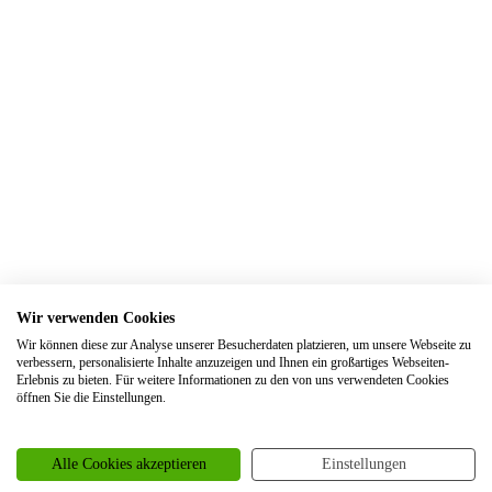
Trauringe Eitorf
Trauringe Elsdorf
Trauringe Engelskirchen
Trauringe Ennepetal
Trauringe Erftstadt
Trauringe Erfurt
Trauringe Erkelenz
Trauringe Erkrath
Trauringe Eschweiler
Wir verwenden Cookies
Trauringe Essen
Wir können diese zur Analyse unserer Besucherdaten platzieren, um unsere Webseite zu
verbessern, personalisierte Inhalte anzuzeigen und Ihnen ein großartiges Webseiten-
Trauringe Euskirchen
Erlebnis zu bieten. Für weitere Informationen zu den von uns verwendeten Cookies
öffnen Sie die Einstellungen.
Trauringe Frankfurt
Trauringe Frechen
Alle Cookies akzeptieren
Einstellungen
Trauringe Freiburg