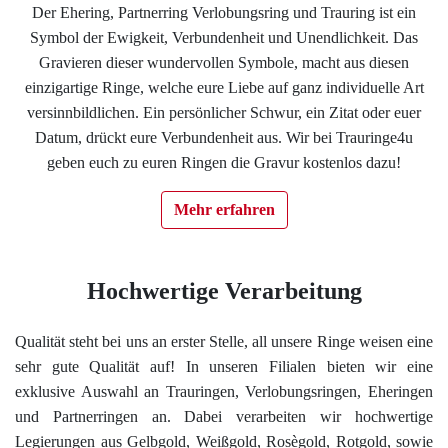
Der Ehering, Partnerring Verlobungsring und Trauring ist ein
Datenschutzerklärung
Symbol der Ewigkeit, Verbundenheit und Unendlichkeit. Das
Gravieren dieser wundervollen Symbole, macht aus diesen
Impressum
einzigartige Ringe, welche eure Liebe auf ganz individuelle Art
versinnbildlichen. Ein persönlicher Schwur, ein Zitat oder euer
Individuelle Trauringe
Datum, drückt eure Verbundenheit aus. Wir bei Trauringe4u
geben euch zu euren Ringen die Gravur kostenlos dazu!
Ratgeber
Mehr erfahren
Uhren Schmuck Reparatur Service
Hochwertige Verarbeitung
Verlobungsringe Köln
Qualität steht bei uns an erster Stelle, all unsere Ringe weisen eine
sehr gute Qualität auf! In unseren Filialen bieten wir eine
exklusive Auswahl an Trauringen, Verlobungsringen, Eheringen
und Partnerringen an. Dabei verarbeiten wir hochwertige
Legierungen aus Gelbgold, Weißgold, Rosègold, Rotgold, sowie