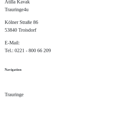
Atilla Kavak
Trauringe4u
Kölner Straße 86
53840 Troisdorf
E-Mail:
info@trauringe4u.de
Tel.: 0221 - 800 66 209
Navigation
Home
Trauringe
Verlobungsringe
Partnerringe
Angebot des Monats