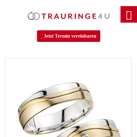
Home
Jetzt Termin vereinbaren
Trauringe
Verlobungsringe
Partnerringe
Angebot des Monats
Filialen