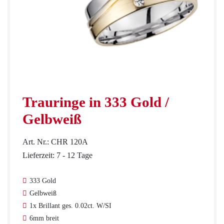
Service
Ringgröße ermitteln
Ringgrößen Tabelle
Trauringe in
333 Gold
/
Gelbweiß
Trauring-Etui kostenlos
Art. Nr.: CHR 120A
Lieferzeit: 7 - 12 Tage
Kostenlose Gravur
333 Gold
Gelbweiß
Kontakt
1x Brillant ges. 0.02ct. W/SI
6mm breit