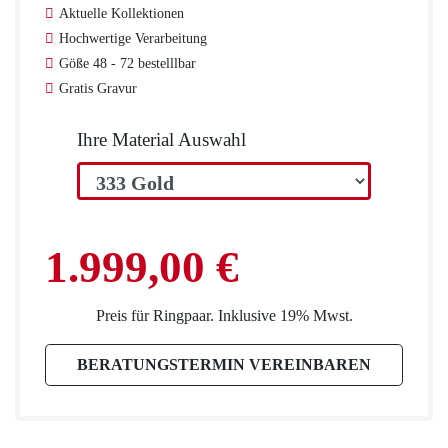
Aktuelle Kollektionen
Cookies
Hochwertige Verarbeitung
Göße 48 - 72 bestelllbar
Datenschutzerklärung
Gratis Gravur
Ihre Material Auswahl
Impressum
Individuelle Trauringe
1.999,00 €
Ratgeber
Preis für Ringpaar. Inklusive 19% Mwst.
Uhren Schmuck Reparatur Service
BERATUNGSTERMIN VEREINBAREN
Verlobungsringe Köln