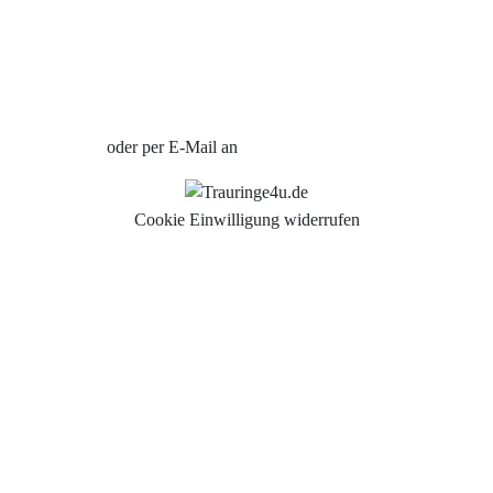
Uhren Schmuck Reparatur Service
Verlobungsringe Köln
Jetzt Termin vereinbaren
oder per E-Mail an
info@trauringe4u.de
Cookie Einwilligung widerrufen
Auswahl der Trauringe
Eheringe
Eheringe Köln
Freundschaftsringe
Hochwertige Qualität
Hochzeitsringe
Partnerringe Köln