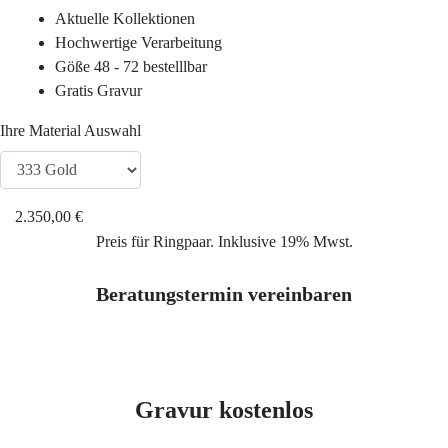
Service
Aktuelle Kollektionen
Hochwertige Verarbeitung
Ringgröße ermitteln
Göße 48 - 72 bestelllbar
Gratis Gravur
Ringgrößen Tabelle
Ihre Material Auswahl
Trauring-Etui kostenlos
2.350,00 €
Kostenlose Gravur
Preis für Ringpaar. Inklusive 19% Mwst.
Beratungstermin vereinbaren
Kontakt
Cookies
Gravur kostenlos
Datenschutzerklärung