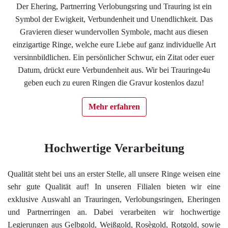
Der Ehering, Partnerring Verlobungsring und Trauring ist ein
Impressum
Symbol der Ewigkeit, Verbundenheit und Unendlichkeit. Das
Gravieren dieser wundervollen Symbole, macht aus diesen
Individuelle Trauringe
einzigartige Ringe, welche eure Liebe auf ganz individuelle Art
versinnbildlichen. Ein persönlicher Schwur, ein Zitat oder euer
Datum, drückt eure Verbundenheit aus. Wir bei Trauringe4u
Ratgeber
geben euch zu euren Ringen die Gravur kostenlos dazu!
Uhren Schmuck Reparatur Service
Mehr erfahren
Verlobungsringe Köln
Hochwertige Verarbeitung
Qualität steht bei uns an erster Stelle, all unsere Ringe weisen eine
sehr gute Qualität auf! In unseren Filialen bieten wir eine
exklusive Auswahl an Trauringen, Verlobungsringen, Eheringen
und Partnerringen an. Dabei verarbeiten wir hochwertige
Legierungen aus Gelbgold, Weißgold, Rosègold, Rotgold, sowie