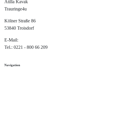
Atilla Kavak
Trauringe4u
Kölner Straße 86
53840 Troisdorf
E-Mail:
info@trauringe4u.de
Tel.: 0221 - 800 66 209
Navigation
Home
Trauringe
Verlobungsringe
Partnerringe
Angebot des Monats
Filialen