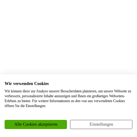
Trauringe Elsdorf
Trauringe Engelskirchen
Trauringe Ennepetal
Trauringe Erftstadt
Trauringe Erfurt
Trauringe Erkelenz
Trauringe Erkrath
Trauringe Eschweiler
Wir verwenden Cookies
Trauringe Essen
Wir können diese zur Analyse unserer Besucherdaten platzieren, um unsere Webseite zu
Trauringe Euskirchen
verbessern, personalisierte Inhalte anzuzeigen und Ihnen ein großartiges Webseiten-
Erlebnis zu bieten. Für weitere Informationen zu den von uns verwendeten Cookies
Trauringe Frankfurt
öffnen Sie die Einstellungen.
Trauringe Frechen
Trauringe Freiburg
Alle Cookies akzeptieren
Einstellungen
Trauringe Garbsen