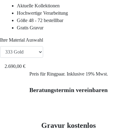
Service
Aktuelle Kollektionen
Hochwertige Verarbeitung
Ringgröße ermitteln
Göße 48 - 72 bestelllbar
Gratis Gravur
Ringgrößen Tabelle
Ihre Material Auswahl
Trauring-Etui kostenlos
2.690,00 €
Kostenlose Gravur
Preis für Ringpaar. Inklusive 19% Mwst.
Beratungstermin vereinbaren
Kontakt
Cookies
Gravur kostenlos
Datenschutzerklärung