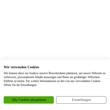
Trauringe Elsdorf
Trauringe Engelskirchen
Trauringe Ennepetal
Trauringe Erftstadt
Trauringe Erfurt
Trauringe Erkelenz
Trauringe Erkrath
Trauringe Eschweiler
Wir verwenden Cookies
Trauringe Essen
Wir können diese zur Analyse unserer Besucherdaten platzieren, um unsere Webseite zu
Trauringe Euskirchen
verbessern, personalisierte Inhalte anzuzeigen und Ihnen ein großartiges Webseiten-
Erlebnis zu bieten. Für weitere Informationen zu den von uns verwendeten Cookies
Trauringe Frankfurt
öffnen Sie die Einstellungen.
Trauringe Frechen
Trauringe Freiburg
Alle Cookies akzeptieren
Einstellungen
Trauringe Garbsen