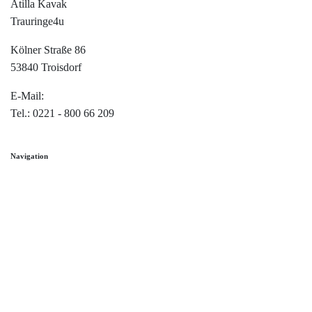
Atilla Kavak
Trauringe4u
Kölner Straße 86
53840 Troisdorf
E-Mail:
info@trauringe4u.de
Tel.: 0221 - 800 66 209
Navigation
Home
Trauringe
Verlobungsringe
Partnerringe
Angebot des Monats
Filialen