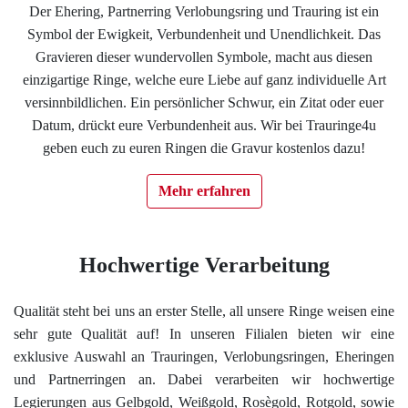
Der Ehering, Partnerring Verlobungsring und Trauring ist ein
Impressum
Symbol der Ewigkeit, Verbundenheit und Unendlichkeit. Das
Gravieren dieser wundervollen Symbole, macht aus diesen
Individuelle Trauringe
einzigartige Ringe, welche eure Liebe auf ganz individuelle Art
versinnbildlichen. Ein persönlicher Schwur, ein Zitat oder euer
Datum, drückt eure Verbundenheit aus. Wir bei Trauringe4u
Ratgeber
geben euch zu euren Ringen die Gravur kostenlos dazu!
Uhren Schmuck Reparatur Service
Mehr erfahren
Verlobungsringe Köln
Hochwertige Verarbeitung
Qualität steht bei uns an erster Stelle, all unsere Ringe weisen eine
sehr gute Qualität auf! In unseren Filialen bieten wir eine
exklusive Auswahl an Trauringen, Verlobungsringen, Eheringen
und Partnerringen an. Dabei verarbeiten wir hochwertige
Legierungen aus Gelbgold, Weißgold, Rosègold, Rotgold, sowie