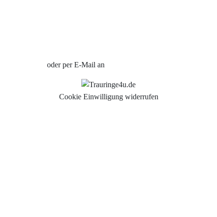
Uhren Schmuck Reparatur Service
Verlobungsringe Köln
Jetzt Termin vereinbaren
oder per E-Mail an
info@trauringe4u.de
Cookie Einwilligung widerrufen
Auswahl der Trauringe
Eheringe
Eheringe Köln
Freundschaftsringe
Hochwertige Qualität
Hochzeitsringe
Partnerringe Köln