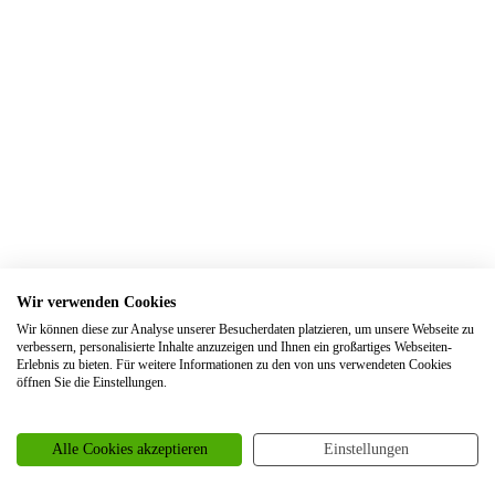
Trauringe Elsdorf
Trauringe Engelskirchen
Trauringe Ennepetal
Trauringe Erftstadt
Trauringe Erfurt
Trauringe Erkelenz
Trauringe Erkrath
Trauringe Eschweiler
Wir verwenden Cookies
Trauringe Essen
Wir können diese zur Analyse unserer Besucherdaten platzieren, um unsere Webseite zu
Trauringe Euskirchen
verbessern, personalisierte Inhalte anzuzeigen und Ihnen ein großartiges Webseiten-
Erlebnis zu bieten. Für weitere Informationen zu den von uns verwendeten Cookies
Trauringe Frankfurt
öffnen Sie die Einstellungen.
Trauringe Frechen
Trauringe Freiburg
Alle Cookies akzeptieren
Einstellungen
Trauringe Garbsen