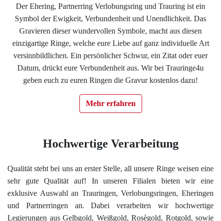
Der Ehering, Partnerring Verlobungsring und Trauring ist ein
Impressum
Symbol der Ewigkeit, Verbundenheit und Unendlichkeit. Das
Gravieren dieser wundervollen Symbole, macht aus diesen
Individuelle Trauringe
einzigartige Ringe, welche eure Liebe auf ganz individuelle Art
versinnbildlichen. Ein persönlicher Schwur, ein Zitat oder euer
Datum, drückt eure Verbundenheit aus. Wir bei Trauringe4u
Ratgeber
geben euch zu euren Ringen die Gravur kostenlos dazu!
Uhren Schmuck Reparatur Service
Mehr erfahren
Verlobungsringe Köln
Hochwertige Verarbeitung
Qualität steht bei uns an erster Stelle, all unsere Ringe weisen eine
sehr gute Qualität auf! In unseren Filialen bieten wir eine
exklusive Auswahl an Trauringen, Verlobungsringen, Eheringen
und Partnerringen an. Dabei verarbeiten wir hochwertige
Legierungen aus Gelbgold, Weißgold, Rosègold, Rotgold, sowie