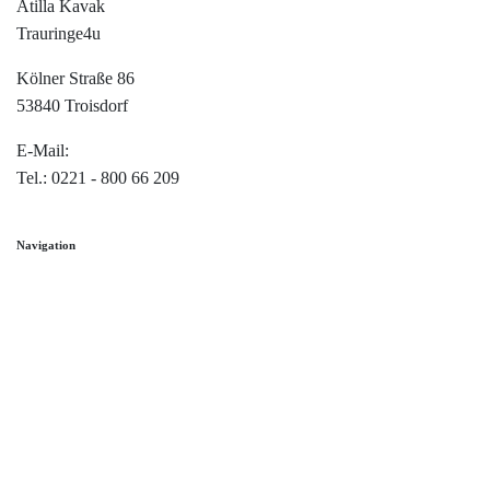
Atilla Kavak
Trauringe4u
Kölner Straße 86
53840 Troisdorf
E-Mail:
info@trauringe4u.de
Tel.: 0221 - 800 66 209
Navigation
Home
Trauringe
Verlobungsringe
Partnerringe
Angebot des Monats
Filialen