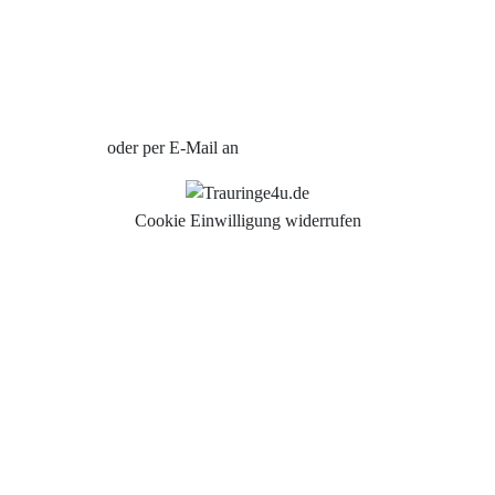
Uhren Schmuck Reparatur Service
Verlobungsringe Köln
Jetzt Termin vereinbaren
oder per E-Mail an
info@trauringe4u.de
Cookie Einwilligung widerrufen
Auswahl der Trauringe
Eheringe
Eheringe Köln
Freundschaftsringe
Hochwertige Qualität
Hochzeitsringe
Partnerringe Köln