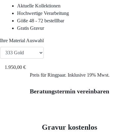
Service
Aktuelle Kollektionen
Hochwertige Verarbeitung
Ringgröße ermitteln
Göße 48 - 72 bestelllbar
Gratis Gravur
Ringgrößen Tabelle
Ihre Material Auswahl
Trauring-Etui kostenlos
1.950,00 €
Kostenlose Gravur
Preis für Ringpaar. Inklusive 19% Mwst.
Beratungstermin vereinbaren
Kontakt
Cookies
Gravur kostenlos
Datenschutzerklärung