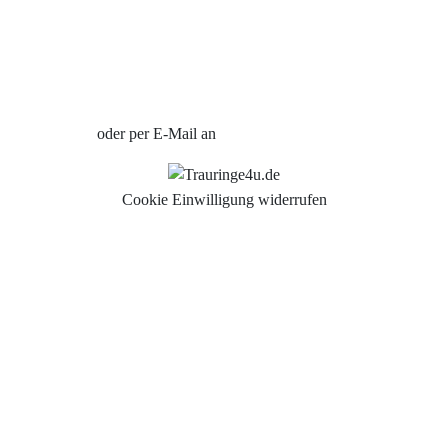
Uhren Schmuck Reparatur Service
Verlobungsringe Köln
Jetzt Termin vereinbaren
oder per E-Mail an
info@trauringe4u.de
Cookie Einwilligung widerrufen
Auswahl der Trauringe
Eheringe
Eheringe Köln
Freundschaftsringe
Hochwertige Qualität
Hochzeitsringe
Partnerringe Köln