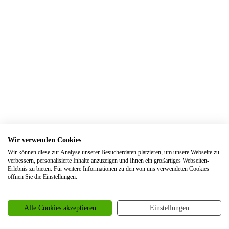
Trauringe Elsdorf
Trauringe Engelskirchen
Trauringe Ennepetal
Trauringe Erftstadt
Trauringe Erfurt
Trauringe Erkelenz
Trauringe Erkrath
Trauringe Eschweiler
Wir verwenden Cookies
Trauringe Essen
Wir können diese zur Analyse unserer Besucherdaten platzieren, um unsere Webseite zu
Trauringe Euskirchen
verbessern, personalisierte Inhalte anzuzeigen und Ihnen ein großartiges Webseiten-
Erlebnis zu bieten. Für weitere Informationen zu den von uns verwendeten Cookies
Trauringe Frankfurt
öffnen Sie die Einstellungen.
Trauringe Frechen
Trauringe Freiburg
Alle Cookies akzeptieren
Einstellungen
Trauringe Garbsen