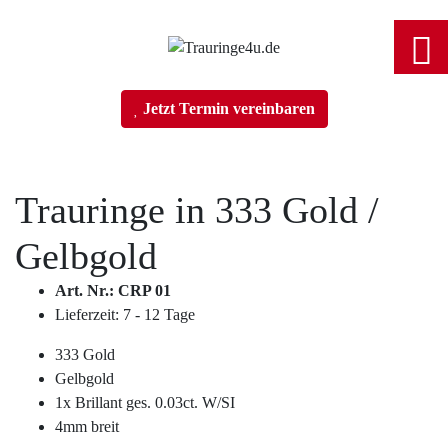
Home
Jetzt Termin vereinbaren
Trauringe
Trauringe in
333 Gold
/
Verlobungsringe
Gelbgold
Partnerringe
Art. Nr.: CRP 01
Lieferzeit: 7 - 12 Tage
Angebot des Monats
333 Gold
Gelbgold
Filialen
1x Brillant ges. 0.03ct. W/SI
4mm breit