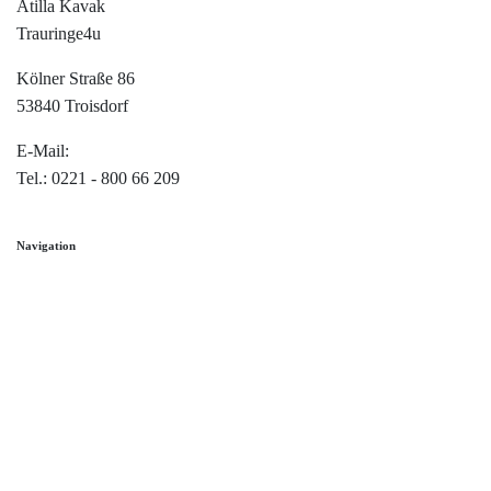
Atilla Kavak
Trauringe4u
Kölner Straße 86
53840 Troisdorf
E-Mail:
info@trauringe4u.de
Tel.: 0221 - 800 66 209
Navigation
Home
Trauringe
Verlobungsringe
Partnerringe
Angebot des Monats
Filialen