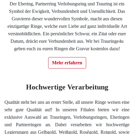
Der Ehering, Partnerring Verlobungsring und Trauring ist ein
Impressum
Symbol der Ewigkeit, Verbundenheit und Unendlichkeit. Das
Gravieren dieser wundervollen Symbole, macht aus diesen
Individuelle Trauringe
einzigartige Ringe, welche eure Liebe auf ganz individuelle Art
versinnbildlichen. Ein persönlicher Schwur, ein Zitat oder euer
Datum, drückt eure Verbundenheit aus. Wir bei Trauringe4u
Ratgeber
geben euch zu euren Ringen die Gravur kostenlos dazu!
Uhren Schmuck Reparatur Service
Mehr erfahren
Verlobungsringe Köln
Hochwertige Verarbeitung
Qualität steht bei uns an erster Stelle, all unsere Ringe weisen eine
sehr gute Qualität auf! In unseren Filialen bieten wir eine
exklusive Auswahl an Trauringen, Verlobungsringen, Eheringen
und Partnerringen an. Dabei verarbeiten wir hochwertige
Legierungen aus Gelbgold, Weißgold, Rosègold, Rotgold, sowie