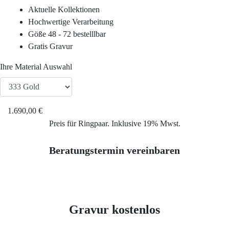
Service
Aktuelle Kollektionen
Hochwertige Verarbeitung
Ringgröße ermitteln
Göße 48 - 72 bestelllbar
Gratis Gravur
Ringgrößen Tabelle
Ihre Material Auswahl
Trauring-Etui kostenlos
1.690,00 €
Kostenlose Gravur
Preis für Ringpaar. Inklusive 19% Mwst.
Beratungstermin vereinbaren
Kontakt
Cookies
Gravur kostenlos
Datenschutzerklärung