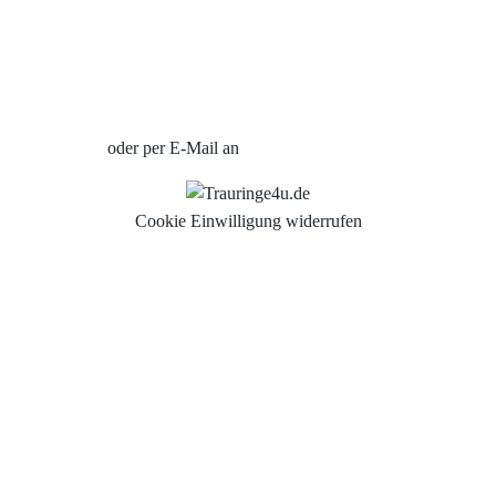
Uhren Schmuck Reparatur Service
Verlobungsringe Köln
Jetzt Termin vereinbaren
oder per E-Mail an
info@trauringe4u.de
Cookie Einwilligung widerrufen
Auswahl der Trauringe
Eheringe
Eheringe Köln
Freundschaftsringe
Hochwertige Qualität
Hochzeitsringe
Partnerringe Köln