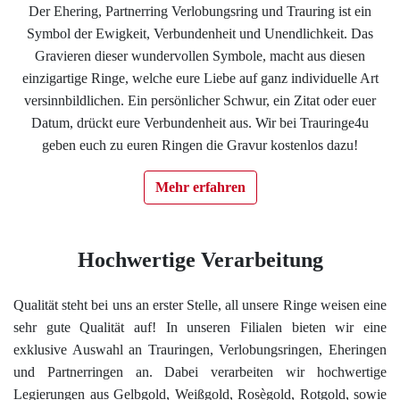
Der Ehering, Partnerring Verlobungsring und Trauring ist ein
Impressum
Symbol der Ewigkeit, Verbundenheit und Unendlichkeit. Das
Gravieren dieser wundervollen Symbole, macht aus diesen
Individuelle Trauringe
einzigartige Ringe, welche eure Liebe auf ganz individuelle Art
versinnbildlichen. Ein persönlicher Schwur, ein Zitat oder euer
Datum, drückt eure Verbundenheit aus. Wir bei Trauringe4u
Ratgeber
geben euch zu euren Ringen die Gravur kostenlos dazu!
Uhren Schmuck Reparatur Service
Mehr erfahren
Verlobungsringe Köln
Hochwertige Verarbeitung
Qualität steht bei uns an erster Stelle, all unsere Ringe weisen eine
sehr gute Qualität auf! In unseren Filialen bieten wir eine
exklusive Auswahl an Trauringen, Verlobungsringen, Eheringen
und Partnerringen an. Dabei verarbeiten wir hochwertige
Legierungen aus Gelbgold, Weißgold, Rosègold, Rotgold, sowie