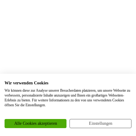
Trauringe Elsdorf
Trauringe Engelskirchen
Trauringe Ennepetal
Trauringe Erftstadt
Trauringe Erfurt
Trauringe Erkelenz
Trauringe Erkrath
Trauringe Eschweiler
Wir verwenden Cookies
Trauringe Essen
Wir können diese zur Analyse unserer Besucherdaten platzieren, um unsere Webseite zu
Trauringe Euskirchen
verbessern, personalisierte Inhalte anzuzeigen und Ihnen ein großartiges Webseiten-
Erlebnis zu bieten. Für weitere Informationen zu den von uns verwendeten Cookies
Trauringe Frankfurt
öffnen Sie die Einstellungen.
Trauringe Frechen
Trauringe Freiburg
Alle Cookies akzeptieren
Einstellungen
Trauringe Garbsen