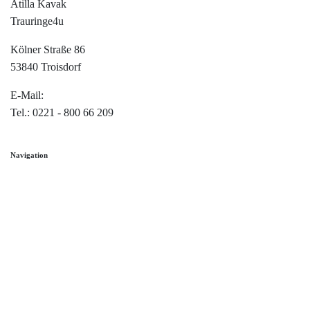
Atilla Kavak
Trauringe4u
Kölner Straße 86
53840 Troisdorf
E-Mail:
info@trauringe4u.de
Tel.: 0221 - 800 66 209
Navigation
Home
Trauringe
Verlobungsringe
Partnerringe
Angebot des Monats
Filialen