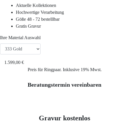
Service
Aktuelle Kollektionen
Hochwertige Verarbeitung
Ringgröße ermitteln
Göße 48 - 72 bestelllbar
Gratis Gravur
Ringgrößen Tabelle
Ihre Material Auswahl
Trauring-Etui kostenlos
1.599,00 €
Kostenlose Gravur
Preis für Ringpaar. Inklusive 19% Mwst.
Beratungstermin vereinbaren
Kontakt
Cookies
Gravur kostenlos
Datenschutzerklärung