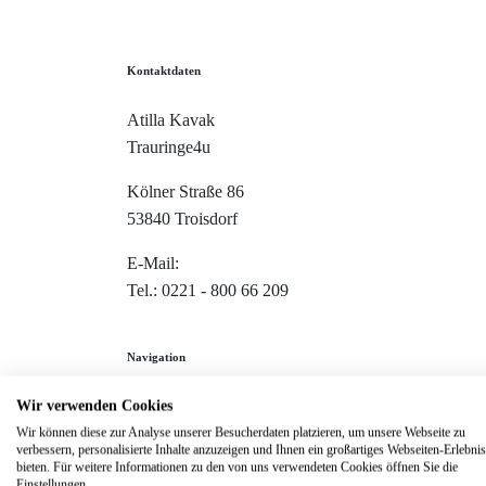
Kontaktdaten
Atilla Kavak
Trauringe4u
Kölner Straße 86
53840 Troisdorf
E-Mail:
info@trauringe4u.de
Tel.: 0221 - 800 66 209
Navigation
Wir verwenden Cookies
Home
Wir können diese zur Analyse unserer Besucherdaten platzieren, um unsere Webseite zu
Trauringe
verbessern, personalisierte Inhalte anzuzeigen und Ihnen ein großartiges Webseiten-Erlebnis
bieten. Für weitere Informationen zu den von uns verwendeten Cookies öffnen Sie die
Verlobungsringe
Einstellungen.