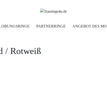
Home
LOBUNGSRINGE
PARTNERRINGE
ANGEBOT DES MO
Trauringe
d
/ Rotweiß
Verlobungsringe
Partnerringe
Angebot des Monats
Filialen