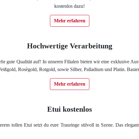
kostenlos dazu!
Impressum
Mehr erfahren
Individuelle Trauringe
Ratgeber
Hochwertige Verarbeitung
e sehr gute Qualität auf! In unseren Filialen bieten wir eine exklusive
Uhren Schmuck Reparatur Service
ißgold, Rosègold, Rotgold, sowie Silber, Palladium und Platin. Basie
Verlobungsringe Köln
Mehr erfahren
Etui kostenlos
rem tollen Etui setzt du eure Trauringe stilvoll in Szene. Das elegant