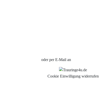
Impressum
Individuelle Trauringe
Ratgeber
Uhren Schmuck Reparatur Service
Verlobungsringe Köln
Jetzt Termin vereinbaren
oder per E-Mail an
info@trauringe4u.de
Cookie Einwilligung widerrufen
Auswahl der Trauringe
Eheringe
Eheringe Köln
Freundschaftsringe