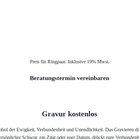
Service
Ringgröße ermitteln
Ringgrößen Tabelle
Trauring-Etui kostenlos
Preis für Ringpaar. Inklusive 19% Mwst.
Kostenlose Gravur
Beratungstermin vereinbaren
Kontakt
Cookies
Gravur kostenlos
Datenschutzerklärung
ymbol der Ewigkeit, Verbundenheit und Unendlichkeit. Das Gravieren di
 persönlicher Schwur, ein Zitat oder euer Datum, drückt eure Verbunden