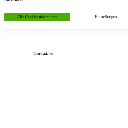
Partnerringe
Angebot des Monats
Alle Cookies akzeptieren
Einstellungen
Filialen
Service
Informationen
Ringgröße ermitteln
Ringgrößen Tabelle
Trauring-Etui kostenlos
Kostenlose Gravur
Kontakt
Cookies
Datenschutzerklärung