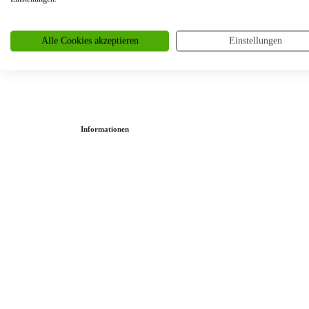
Partnerringe
Angebot des Monats
Alle Cookies akzeptieren
Einstellungen
Filialen
Service
Informationen
Ringgröße ermitteln
Ringgrößen Tabelle
Trauring-Etui kostenlos
Kostenlose Gravur
Kontakt
Cookies
Datenschutzerklärung