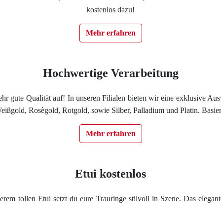
kostenlos dazu!
Impressum
Mehr erfahren
Individuelle Trauringe
Ratgeber
Hochwertige Verarbeitung
e sehr gute Qualität auf! In unseren Filialen bieten wir eine exklusive
Uhren Schmuck Reparatur Service
ißgold, Rosègold, Rotgold, sowie Silber, Palladium und Platin. Basie
Verlobungsringe Köln
Mehr erfahren
Etui kostenlos
rem tollen Etui setzt du eure Trauringe stilvoll in Szene. Das elegant