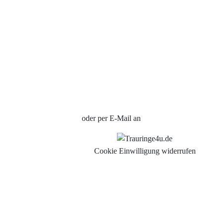
Impressum
Individuelle Trauringe
Ratgeber
Uhren Schmuck Reparatur Service
Verlobungsringe Köln
Jetzt Termin vereinbaren
oder per E-Mail an
info@trauringe4u.de
Cookie Einwilligung widerrufen
Auswahl der Trauringe
Eheringe
Eheringe Köln
Freundschaftsringe