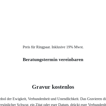
Service
Ringgröße ermitteln
Ringgrößen Tabelle
Trauring-Etui kostenlos
Preis für Ringpaar. Inklusive 19% Mwst.
Kostenlose Gravur
Beratungstermin vereinbaren
Kontakt
Cookies
Gravur kostenlos
Datenschutzerklärung
ymbol der Ewigkeit, Verbundenheit und Unendlichkeit. Das Gravieren di
 persönlicher Schwur, ein Zitat oder euer Datum, drückt eure Verbunden