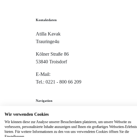
Kontaktdaten
Atilla Kavak
Trauringe4u
Kölner Straße 86
53840 Troisdorf
E-Mail:
info@trauringe4u.de
Tel.: 0221 - 800 66 209
Navigation
Wir verwenden Cookies
Home
Wir können diese zur Analyse unserer Besucherdaten platzieren, um unsere Webseite zu
Trauringe
verbessern, personalisierte Inhalte anzuzeigen und Ihnen ein großartiges Webseiten-Erlebnis
bieten. Für weitere Informationen zu den von uns verwendeten Cookies öffnen Sie die
Verlobungsringe
Einstellungen.