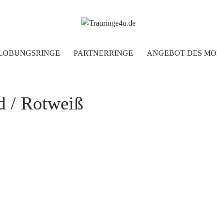
Home
LOBUNGSRINGE
PARTNERRINGE
ANGEBOT DES MO
Trauringe
d
/ Rotweiß
Verlobungsringe
Partnerringe
Angebot des Monats
Filialen