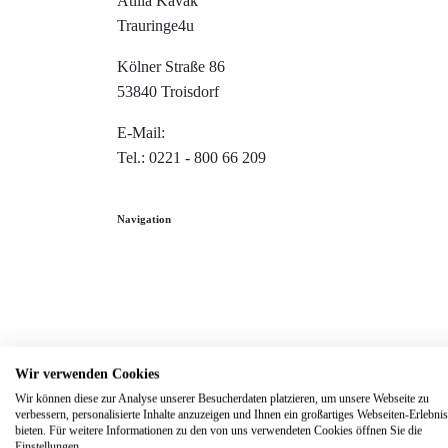
Atilla Kavak
Trauringe4u
Kölner Straße 86
53840 Troisdorf
E-Mail:
info@trauringe4u.de
Tel.: 0221 - 800 66 209
Navigation
Home
Trauringe
Verlobungsringe
Partnerringe
Wir verwenden Cookies
Angebot des Monats
Wir können diese zur Analyse unserer Besucherdaten platzieren, um unsere Webseite zu
verbessern, personalisierte Inhalte anzuzeigen und Ihnen ein großartiges Webseiten-Erlebnis
Filialen
bieten. Für weitere Informationen zu den von uns verwendeten Cookies öffnen Sie die
Einstellungen.