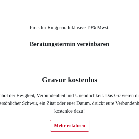
Service
Ringgröße ermitteln
Preis für Ringpaar. Inklusive 19% Mwst.
Ringgrößen Tabelle
Beratungstermin vereinbaren
Trauring-Etui kostenlos
Kostenlose Gravur
Gravur kostenlos
Kontakt
ymbol der Ewigkeit, Verbundenheit und Unendlichkeit. Das Gravieren di
 persönlicher Schwur, ein Zitat oder euer Datum, drückt eure Verbunden
Cookies
kostenlos dazu!
Mehr erfahren
Datenschutzerklärung