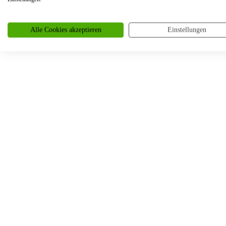
Service
Alle Cookies akzeptieren
Einstellungen
Informationen
Ringgröße ermitteln
Ringgrößen Tabelle
Trauring-Etui kostenlos
Kostenlose Gravur
Kontakt
Cookies
Datenschutzerklärung
Impressum
Individuelle Trauringe
Ratgeber
Uhren Schmuck Reparatur Service