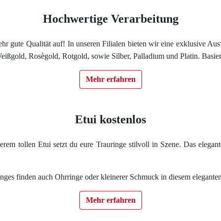
Impressum
Hochwertige Verarbeitung
Individuelle Trauringe
e sehr gute Qualität auf! In unseren Filialen bieten wir eine exklusive
ißgold, Rosègold, Rotgold, sowie Silber, Palladium und Platin. Basie
Ratgeber
Mehr erfahren
Uhren Schmuck Reparatur Service
Etui kostenlos
Verlobungsringe Köln
rem tollen Etui setzt du eure Trauringe stilvoll in Szene. Das elegant
inges finden auch Ohrringe oder kleinerer Schmuck in diesem eleganten 
Mehr erfahren