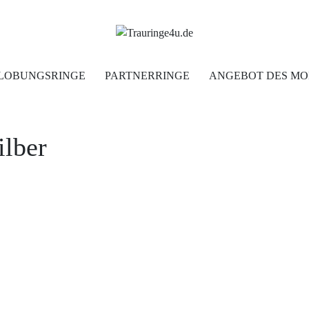
Home
LOBUNGSRINGE
PARTNERRINGE
ANGEBOT DES MO
Trauringe
ilber
Verlobungsringe
Partnerringe
Angebot des Monats
Filialen