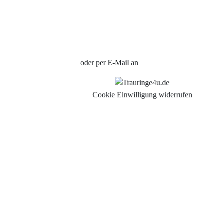
Verlobungsringe Köln
Jetzt Termin vereinbaren
oder per E-Mail an
info@trauringe4u.de
Cookie Einwilligung widerrufen
Auswahl der Trauringe
Eheringe
Eheringe Köln
Freundschaftsringe
Hochwertige Qualität
Hochzeitsringe
Partnerringe Köln