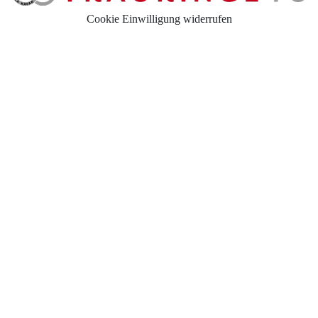
Cookie Einwilligung widerrufen
Auswahl der Trauringe
Eheringe
Eheringe Köln
Freundschaftsringe
Hochwertige Qualität
Hochzeitsringe
Partnerringe Köln
Trauringe Aachen
Trauringe Alfter
Trauringe Altenkirchen
Trauringe Asbach
Trauringe Augsburg