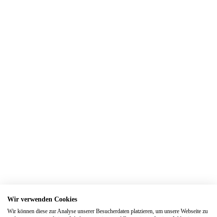
Trauringe Detmold
Trauringe Dormagen
Trauringe Dorsten
Trauringe Dortmund
Trauringe Dresden
Trauringe Duisburg
Trauringe Düren
Trauringe Düsseldorf
Trauringe Eitorf
Trauringe Elsdorf
Trauringe Engelskirchen
Trauringe Ennepetal
Trauringe Erftstadt
Wir verwenden Cookies
Trauringe Erfurt
Wir können diese zur Analyse unserer Besucherdaten platzieren, um unsere Webseite zu