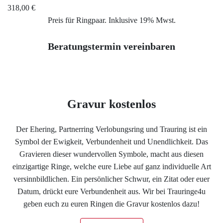
318,00 €
Impressum
Preis für Ringpaar. Inklusive 19% Mwst.
Individuelle Trauringe
Beratungstermin vereinbaren
Ratgeber
Uhren Schmuck Reparatur Service
Gravur kostenlos
Verlobungsringe Köln
Der Ehering, Partnerring Verlobungsring und Trauring ist ein
Symbol der Ewigkeit, Verbundenheit und Unendlichkeit. Das
Gravieren dieser wundervollen Symbole, macht aus diesen
einzigartige Ringe, welche eure Liebe auf ganz individuelle Art
versinnbildlichen. Ein persönlicher Schwur, ein Zitat oder euer
Datum, drückt eure Verbundenheit aus. Wir bei Trauringe4u
geben euch zu euren Ringen die Gravur kostenlos dazu!