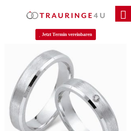
Home
Jetzt Termin vereinbaren
Trauringe
Verlobungsringe
Partnerringe
Angebot des Monats
Filialen