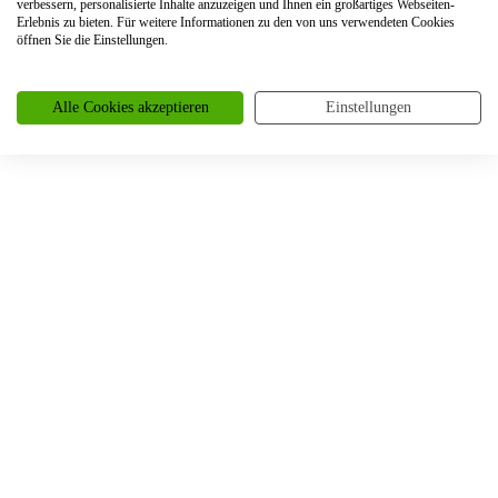
verbessern, personalisierte Inhalte anzuzeigen und Ihnen ein großartiges Webseiten-
Trauringe Erkelenz
Erlebnis zu bieten. Für weitere Informationen zu den von uns verwendeten Cookies
öffnen Sie die Einstellungen.
Trauringe Erkrath
Trauringe Eschweiler
Alle Cookies akzeptieren
Einstellungen
Trauringe Essen
Trauringe Euskirchen
Trauringe Frankfurt
Trauringe Frechen
Trauringe Freiburg
Trauringe Garbsen
Trauringe Gelsenkirchen
Trauringe Gevelsberg
Trauringe Grefrath
Trauringe Gummersbach
Trauringe Gütersloh