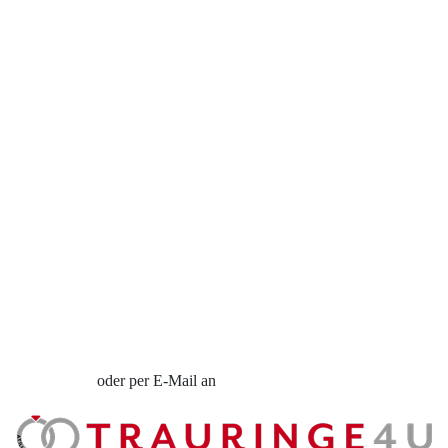
Kostenlose Gravur
Kontakt
Cookies
Datenschutzerklärung
Impressum
Individuelle Trauringe
Ratgeber
Uhren Schmuck Reparatur Service
Verlobungsringe Köln
Jetzt Termin vereinbaren
oder per E-Mail an
info@trauringe4u.de