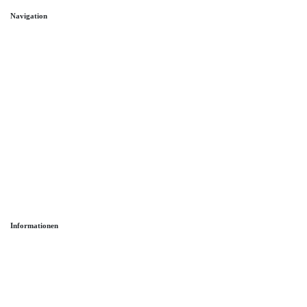
Navigation
Home
Trauringe
Verlobungsringe
Partnerringe
Angebot des Monats
Filialen
Service
Informationen
Ringgröße ermitteln
Ringgrößen Tabelle
Trauring-Etui kostenlos