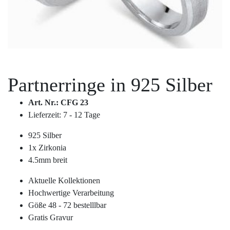
Service
Ringgröße ermitteln
Ringgrößen Tabelle
Partnerringe in
925 Silber
Trauring-Etui kostenlos
Art. Nr.: CFG 23
Lieferzeit: 7 - 12 Tage
Kostenlose Gravur
925 Silber
1x Zirkonia
Kontakt
4.5mm breit
Aktuelle Kollektionen
Cookies
Hochwertige Verarbeitung
Göße 48 - 72 bestelllbar
Datenschutzerklärung
Gratis Gravur