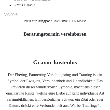
Service
Gratis Gravur
Ringgröße ermitteln
398,00 €
Preis für Ringpaar. Inklusive 19% Mwst.
Ringgrößen Tabelle
Beratungstermin vereinbaren
Trauring-Etui kostenlos
Kostenlose Gravur
Gravur kostenlos
Kontakt
Der Ehering, Partnerring Verlobungsring und Trauring ist ein
Symbol der Ewigkeit, Verbundenheit und Unendlichkeit. Das
Cookies
Gravieren dieser wundervollen Symbole, macht aus diesen
einzigartige Ringe, welche eure Liebe auf ganz individuelle Art
versinnbildlichen. Ein persönlicher Schwur, ein Zitat oder euer
Datenschutzerklärung
Datum, drückt eure Verbundenheit aus. Wir bei Trauringe4u