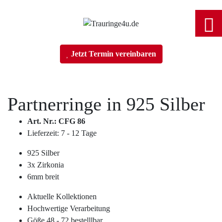
Home
Jetzt Termin vereinbaren
Trauringe
Partnerringe in
925 Silber
Verlobungsringe
Art. Nr.: CFG 86
Lieferzeit: 7 - 12 Tage
Partnerringe
925 Silber
Angebot des Monats
3x Zirkonia
6mm breit
Filialen
Aktuelle Kollektionen
Hochwertige Verarbeitung
Göße 48 - 72 bestelllbar