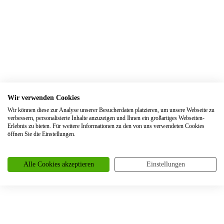
Trauringe Erkelenz
Trauringe Erkrath
Trauringe Eschweiler
Trauringe Essen
Trauringe Euskirchen
Trauringe Frankfurt
Wir verwenden Cookies
Trauringe Frechen
Wir können diese zur Analyse unserer Besucherdaten platzieren, um unsere Webseite zu
verbessern, personalisierte Inhalte anzuzeigen und Ihnen ein großartiges Webseiten-
Trauringe Freiburg
Erlebnis zu bieten. Für weitere Informationen zu den von uns verwendeten Cookies
öffnen Sie die Einstellungen.
Trauringe Garbsen
Trauringe Gelsenkirchen
Alle Cookies akzeptieren
Einstellungen
Trauringe Gevelsberg
Trauringe Grefrath
Trauringe Gummersbach
Trauringe Gütersloh