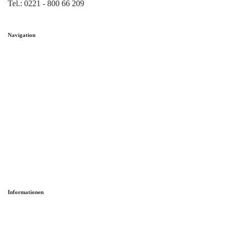
Tel.: 0221 - 800 66 209
Navigation
Home
Trauringe
Verlobungsringe
Partnerringe
Angebot des Monats
Filialen
Service
Informationen
Ringgröße ermitteln