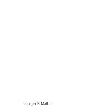
Ringgrößen Tabelle
Trauring-Etui kostenlos
Kostenlose Gravur
Kontakt
Cookies
Datenschutzerklärung
Impressum
Individuelle Trauringe
Ratgeber
Uhren Schmuck Reparatur Service
Verlobungsringe Köln
Jetzt Termin vereinbaren
oder per E-Mail an
info@trauringe4u.de