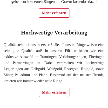
geben euch zu euren Ringen die Gravur kostenlos dazu!
Impressum
Mehr erfahren
Individuelle Trauringe
Hochwertige Verarbeitung
Ratgeber
Qualität steht bei uns an erster Stelle, all unsere Ringe weisen eine
Uhren Schmuck Reparatur Service
sehr gute Qualität auf! In unseren Filialen bieten wir eine
exklusive Auswahl an Trauringen, Verlobungsringen, Eheringen
Verlobungsringe Köln
und Partnerringen an. Dabei verarbeiten wir hochwertige
Legierungen aus Gelbgold, Weißgold, Rosègold, Rotgold, sowie
Silber, Palladium und Platin. Basierend auf den neusten Trends,
kreieren wir immer wieder neue Ringe.
Mehr erfahren