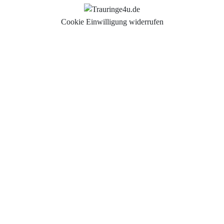
Cookie Einwilligung widerrufen
Auswahl der Trauringe
Eheringe
Eheringe Köln
Freundschaftsringe
Hochwertige Qualität
Hochzeitsringe
Partnerringe Köln
Trauringe Aachen
Trauringe Alfter
Trauringe Altenkirchen
Trauringe Asbach
Trauringe Augsburg