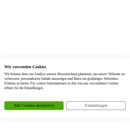
Trauringe Erftstadt
Trauringe Erfurt
Trauringe Erkelenz
Trauringe Erkrath
Trauringe Eschweiler
Trauringe Essen
Trauringe Euskirchen
Wir verwenden Cookies
Trauringe Frankfurt
Wir können diese zur Analyse unserer Besucherdaten platzieren, um unsere Webseite zu
verbessern, personalisierte Inhalte anzuzeigen und Ihnen ein großartiges Webseiten-
Trauringe Frechen
Erlebnis zu bieten. Für weitere Informationen zu den von uns verwendeten Cookies
öffnen Sie die Einstellungen.
Trauringe Freiburg
Trauringe Garbsen
Alle Cookies akzeptieren
Einstellungen
Trauringe Gelsenkirchen
Trauringe Gevelsberg
Trauringe Grefrath