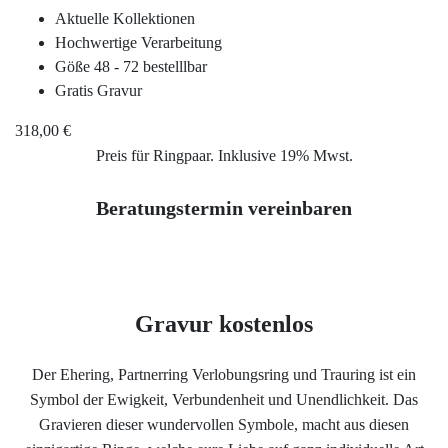
Service
Aktuelle Kollektionen
Hochwertige Verarbeitung
Ringgröße ermitteln
Göße 48 - 72 bestelllbar
Gratis Gravur
Ringgrößen Tabelle
318,00 €
Preis für Ringpaar. Inklusive 19% Mwst.
Trauring-Etui kostenlos
Beratungstermin vereinbaren
Kostenlose Gravur
Kontakt
Gravur kostenlos
Cookies
Der Ehering, Partnerring Verlobungsring und Trauring ist ein
Symbol der Ewigkeit, Verbundenheit und Unendlichkeit. Das
Datenschutzerklärung
Gravieren dieser wundervollen Symbole, macht aus diesen