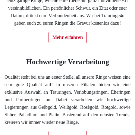
einzigartige Ringe, welche eure Liebe auf ganz individuelle Art
Impressum
versinnbildlichen. Ein persönlicher Schwur, ein Zitat oder euer
Datum, drückt eure Verbundenheit aus. Wir bei Trauringe4u
geben euch zu euren Ringen die Gravur kostenlos dazu!
Individuelle Trauringe
Mehr erfahren
Ratgeber
Uhren Schmuck Reparatur Service
Hochwertige Verarbeitung
Qualität steht bei uns an erster Stelle, all unsere Ringe weisen eine
Verlobungsringe Köln
sehr gute Qualität auf! In unseren Filialen bieten wir eine
exklusive Auswahl an Trauringen, Verlobungsringen, Eheringen
und Partnerringen an. Dabei verarbeiten wir hochwertige
Legierungen aus Gelbgold, Weißgold, Rosègold, Rotgold, sowie
Silber, Palladium und Platin. Basierend auf den neusten Trends,
kreieren wir immer wieder neue Ringe.