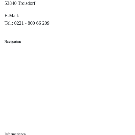
53840 Troisdorf
E-Mail:
info@trauringe4u.de
Tel.: 0221 - 800 66 209
Navigation
Home
Trauringe
Verlobungsringe
Partnerringe
Angebot des Monats
Filialen
Service
Informationen