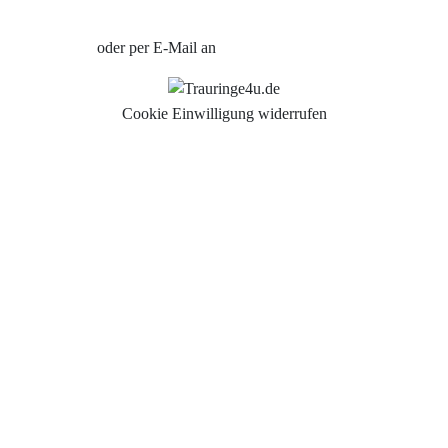
oder per E-Mail an
info@trauringe4u.de
Cookie Einwilligung widerrufen
Auswahl der Trauringe
Eheringe
Eheringe Köln
Freundschaftsringe
Hochwertige Qualität
Hochzeitsringe
Partnerringe Köln
Trauringe Aachen
Trauringe Alfter
Trauringe Altenkirchen