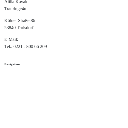
Atilla Kavak
Trauringe4u
Kölner Straße 86
53840 Troisdorf
E-Mail:
info@trauringe4u.de
Tel.: 0221 - 800 66 209
Navigation
Home
Trauringe
Verlobungsringe
Partnerringe
Angebot des Monats
Filialen