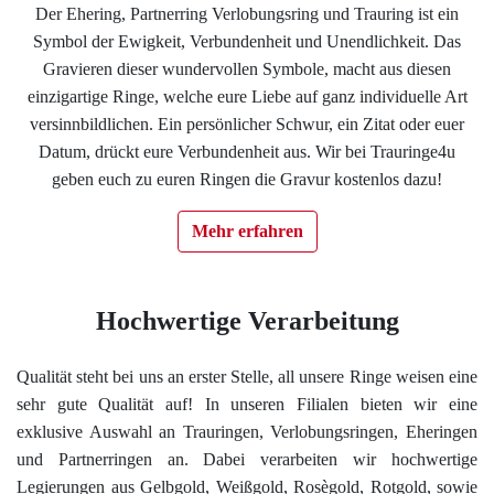
Der Ehering, Partnerring Verlobungsring und Trauring ist ein
Impressum
Symbol der Ewigkeit, Verbundenheit und Unendlichkeit. Das
Gravieren dieser wundervollen Symbole, macht aus diesen
Individuelle Trauringe
einzigartige Ringe, welche eure Liebe auf ganz individuelle Art
versinnbildlichen. Ein persönlicher Schwur, ein Zitat oder euer
Datum, drückt eure Verbundenheit aus. Wir bei Trauringe4u
Ratgeber
geben euch zu euren Ringen die Gravur kostenlos dazu!
Uhren Schmuck Reparatur Service
Mehr erfahren
Verlobungsringe Köln
Hochwertige Verarbeitung
Qualität steht bei uns an erster Stelle, all unsere Ringe weisen eine
sehr gute Qualität auf! In unseren Filialen bieten wir eine
exklusive Auswahl an Trauringen, Verlobungsringen, Eheringen
und Partnerringen an. Dabei verarbeiten wir hochwertige
Legierungen aus Gelbgold, Weißgold, Rosègold, Rotgold, sowie