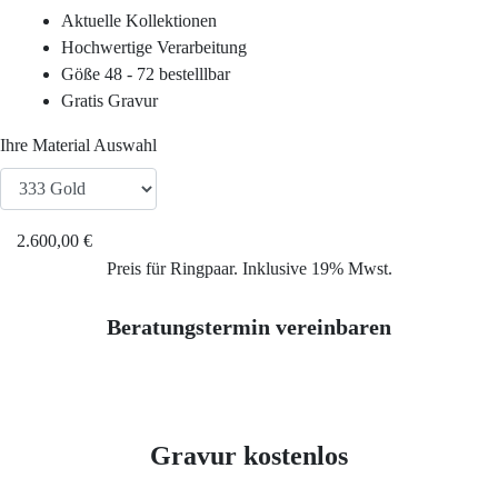
Service
Aktuelle Kollektionen
Hochwertige Verarbeitung
Ringgröße ermitteln
Göße 48 - 72 bestelllbar
Gratis Gravur
Ringgrößen Tabelle
Ihre Material Auswahl
Trauring-Etui kostenlos
2.600,00 €
Kostenlose Gravur
Preis für Ringpaar. Inklusive 19% Mwst.
Beratungstermin vereinbaren
Kontakt
Cookies
Gravur kostenlos
Datenschutzerklärung