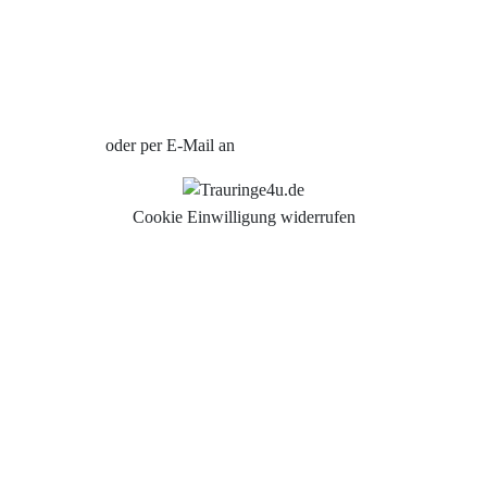
Uhren Schmuck Reparatur Service
Verlobungsringe Köln
Jetzt Termin vereinbaren
oder per E-Mail an
info@trauringe4u.de
Cookie Einwilligung widerrufen
Auswahl der Trauringe
Eheringe
Eheringe Köln
Freundschaftsringe
Hochwertige Qualität
Hochzeitsringe
Partnerringe Köln