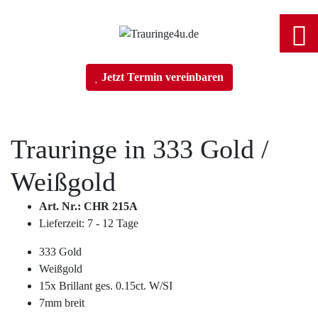
Home
Jetzt Termin vereinbaren
Trauringe
Trauringe in
333 Gold
/
Verlobungsringe
Weißgold
Partnerringe
Art. Nr.: CHR 215A
Lieferzeit: 7 - 12 Tage
Angebot des Monats
333 Gold
Weißgold
Filialen
15x Brillant ges. 0.15ct. W/SI
7mm breit