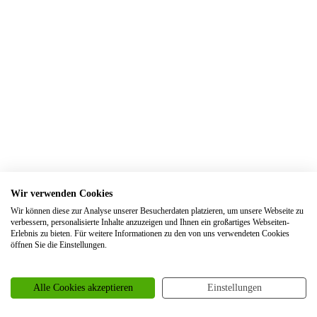
Trauringe Elsdorf
Trauringe Engelskirchen
Trauringe Ennepetal
Trauringe Erftstadt
Trauringe Erfurt
Trauringe Erkelenz
Trauringe Erkrath
Trauringe Eschweiler
Wir verwenden Cookies
Trauringe Essen
Wir können diese zur Analyse unserer Besucherdaten platzieren, um unsere Webseite zu
Trauringe Euskirchen
verbessern, personalisierte Inhalte anzuzeigen und Ihnen ein großartiges Webseiten-
Erlebnis zu bieten. Für weitere Informationen zu den von uns verwendeten Cookies
Trauringe Frankfurt
öffnen Sie die Einstellungen.
Trauringe Frechen
Trauringe Freiburg
Alle Cookies akzeptieren
Einstellungen
Trauringe Garbsen