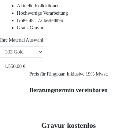
Service
Aktuelle Kollektionen
Hochwertige Verarbeitung
Ringgröße ermitteln
Göße 48 - 72 bestelllbar
Gratis Gravur
Ringgrößen Tabelle
Ihre Material Auswahl
Trauring-Etui kostenlos
1.550,00 €
Kostenlose Gravur
Preis für Ringpaar. Inklusive 19% Mwst.
Beratungstermin vereinbaren
Kontakt
Cookies
Gravur kostenlos
Datenschutzerklärung