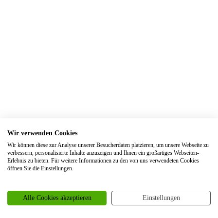
Trauringe Elsdorf
Trauringe Engelskirchen
Trauringe Ennepetal
Trauringe Erftstadt
Trauringe Erfurt
Trauringe Erkelenz
Trauringe Erkrath
Trauringe Eschweiler
Wir verwenden Cookies
Trauringe Essen
Wir können diese zur Analyse unserer Besucherdaten platzieren, um unsere Webseite zu
Trauringe Euskirchen
verbessern, personalisierte Inhalte anzuzeigen und Ihnen ein großartiges Webseiten-
Erlebnis zu bieten. Für weitere Informationen zu den von uns verwendeten Cookies
Trauringe Frankfurt
öffnen Sie die Einstellungen.
Trauringe Frechen
Trauringe Freiburg
Alle Cookies akzeptieren
Einstellungen
Trauringe Garbsen