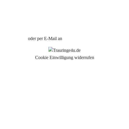
Uhren Schmuck Reparatur Service
Verlobungsringe Köln
Jetzt Termin vereinbaren
oder per E-Mail an
info@trauringe4u.de
Cookie Einwilligung widerrufen
Auswahl der Trauringe
Eheringe
Eheringe Köln
Freundschaftsringe
Hochwertige Qualität
Hochzeitsringe
Partnerringe Köln