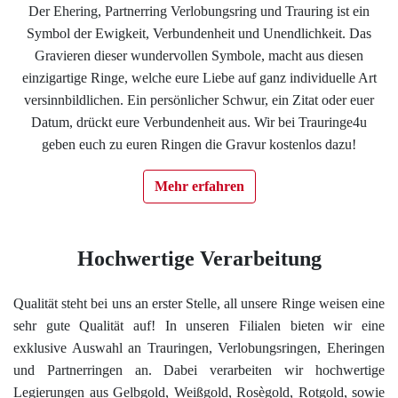
Der Ehering, Partnerring Verlobungsring und Trauring ist ein
Impressum
Symbol der Ewigkeit, Verbundenheit und Unendlichkeit. Das
Gravieren dieser wundervollen Symbole, macht aus diesen
Individuelle Trauringe
einzigartige Ringe, welche eure Liebe auf ganz individuelle Art
versinnbildlichen. Ein persönlicher Schwur, ein Zitat oder euer
Datum, drückt eure Verbundenheit aus. Wir bei Trauringe4u
Ratgeber
geben euch zu euren Ringen die Gravur kostenlos dazu!
Uhren Schmuck Reparatur Service
Mehr erfahren
Verlobungsringe Köln
Hochwertige Verarbeitung
Qualität steht bei uns an erster Stelle, all unsere Ringe weisen eine
sehr gute Qualität auf! In unseren Filialen bieten wir eine
exklusive Auswahl an Trauringen, Verlobungsringen, Eheringen
und Partnerringen an. Dabei verarbeiten wir hochwertige
Legierungen aus Gelbgold, Weißgold, Rosègold, Rotgold, sowie