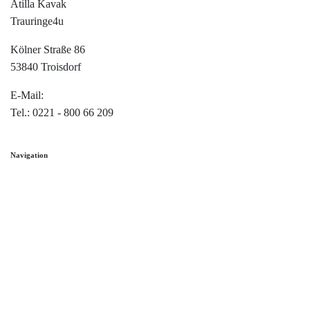
Atilla Kavak
Trauringe4u
Kölner Straße 86
53840 Troisdorf
E-Mail:
info@trauringe4u.de
Tel.: 0221 - 800 66 209
Navigation
Home
Trauringe
Verlobungsringe
Partnerringe
Angebot des Monats
Filialen