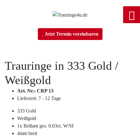
Home
Jetzt Termin vereinbaren
Trauringe
Trauringe in
333 Gold
/
Verlobungsringe
Weißgold
Partnerringe
Art. Nr.: CRP 13
Lieferzeit: 7 - 12 Tage
Angebot des Monats
333 Gold
Weißgold
Filialen
1x Brillant ges. 0.03ct. W/SI
4mm breit